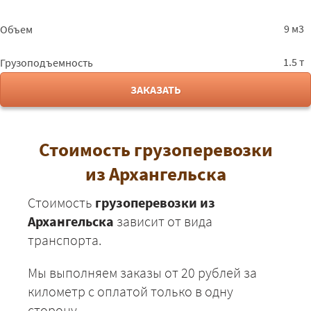
Архангельск -
57650
62262
7609
9 м3
Объем
Ростов-на-Дону
Архангельск -
35425
38259
4676
1.5 т
Грузоподъемность
Рязань
Архангельск -
ЗАКАЗАТЬ
44800
48384
5913
Самара
Архангельск -
40725
43983
5375
Саранск
Стоимость грузоперевозки
Архангельск -
48625
52515
6418
из Архангельска
Саратов
Архангельск -
40775
44037
5382
Стоимость
грузоперевозки из
Смоленск
Архангельска
зависит от вида
Архангельск - Сочи
71325
77031
9414
транспорта.
Архангельск -
29200
31536
3854
Мы выполняем заказы от 20 рублей за
Суздаль
километр с оплатой только в одну
Архангельск -
52600
56808
6943
сторону.
Светлогорск