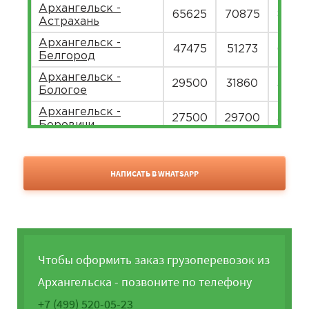
Архангельск -
65625
70875
8662
Астрахань
Архангельск -
47475
51273
6266
Белгород
Архангельск -
29500
31860
3894
Бологое
Архангельск -
27500
29700
3630
Боровичи
Архангельск -
40500
43740
5346
Брянск
НАПИСАТЬ В WHATSAPP
Архангельск -
34075
36801
4497
Чебоксары
Архангельск -
54075
58401
7137
Челябинск
Архангельск -
20525
22167
2709
Чтобы оформить заказ грузоперевозок из
Череповец
Архангельска - позвоните по телефону
Архангельск -
29925
32319
3950
Дмитров
+7 (499) 520-05-23