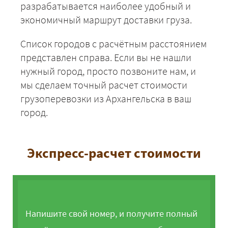
разрабатывается наиболее удобный и
Архангельск -
экономичный маршрут доставки груза.
54950
59346
7253
Тюмень
Список городов с расчётным расстоянием
Архангельск - Тверь
32500
35100
4290
представлен справа. Если вы не нашли
нужный город, просто позвоните нам, и
Архангельск - Уфа
47600
51408
6283
мы сделаем точный расчет стоимости
Архангельск -
39650
42822
5233
грузоперевозки из Архангельска в ваш
Ульяновск
город.
Архангельск -
31225
33723
4121
Валдай
Архангельск -
39050
42174
5154
Экспресс-расчет стоимости
Выборг
Архангельск -
30075
32481
3969
Владимир
Архангельск -
55025
59427
7263
Волгоград
Напишите свой номер, и получите полный
Архангельск -
32875
35505
4339
Волхов