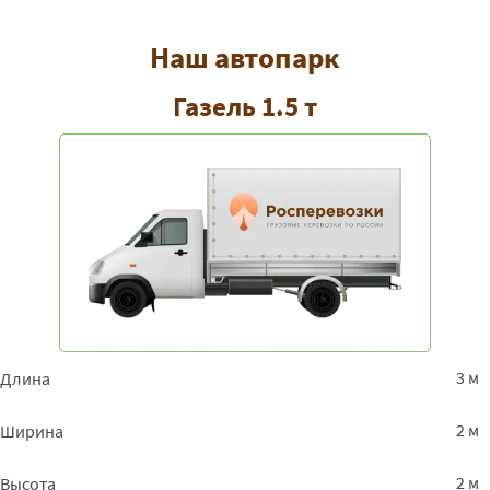
Архангельск - Пермь
37925
40959
5006
Наш автопарк
Архангельск - Санкт-
35575
38421
4695
Газель 1.5 т
Петербург
Архангельск -
24550
26514
3240
Петрозаводск
Архангельск -
38925
42039
51381
Приморск
Архангельск -
38925
42039
51381
Приозерск
Архангельск - Псков
39775
42957
5250
Архангельск -
70150
75762
9259
Пятигорск
3 м
Длина
Архангельск -
24575
26541
3243
2 м
Ширина
Рыбинск
Архангельск -
25550
27594
3372
2 м
Высота
Ростов