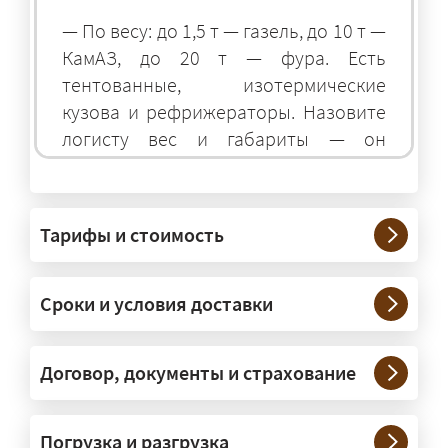
— По весу: до 1,5 т — газель, до 10 т —
КамАЗ, до 20 т — фура. Есть
тентованные, изотермические
кузова и рефрижераторы. Назовите
логисту вес и габариты — он
подберёт оптимальный транспорт.
Грузы какого веса вы перевозите?
Тарифы и стоимость
— Штатно — от 100 кг до 20 тонн.
Мелкие партии едут догрузом,
Сроки и условия доставки
крупные — отдельной машиной.
Тяжеловесы 30–90 т организуем
через проверенных партнёров.
Договор, документы и страхование
Возите ли вы грузы по всей
Погрузка и разгрузка
России?