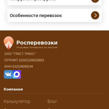
— Да, специализируемся на
Особенности перевозок
межгородних перевозках по всей
России (от 100 км). Груз едет от
адреса до адреса на одной машине,
без перегрузок. По направлениям
Калининград и Крым берём грузы от
500 кг.
ООО "ТРАСТ ТРАНС"
ОГРНИП 322631200020892
Есть ли сборные и попутные
ИНН 632524098144
перевозки?
— Да, для небольших грузов это
самый выгодный вариант — от 15 ₽/
Компания
км: ваш груз едет в машине,
следующей по маршруту, а вы
Калькулятор
Блог
платите только за своё место. Сроки