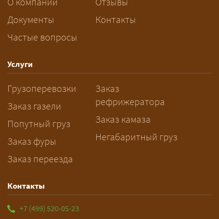
О компании
Отзывы
при этом дольше, чем у отдельной
машины.
Документы
Контакты
Частые вопросы
Как заказать грузоперевозку?
— Оставьте заявку с маршрутом,
Услуги
датой и параметрами груза — логист
Грузоперевозки
Заказ
рассчитает стоимость за 5–10 минут
рефрижератора
и подберёт машину. Все условия и
Заказ газели
цена фиксируются в договоре;
Заказ камаза
Попутный груз
оплата после доставки, перед
Негабаритный груз
Заказ фуры
выгрузкой.
Заказ переезда
Контакты
+7 (499) 520-05-23