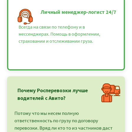
Архангельск - Курск
44000
47520
5808
Личный менеджер-логист 24/7
Архангельск -
41700
45036
5504
Липецк
Всегда на связи по телефону и в
мессенджерах. Помощь в оформлении,
Архангельск - Луга
36575
39501
4827
страховании и отслеживании груза.
Архангельск -
40400
43632
5332
Великие Луки
Архангельск -
56175
60669
74151
Магнитогорск
Архангельск -
34000
36720
4488
Малоярославец
Почему Росперевозки лучше
Архангельск -
30725
33183
4055
водителей с Авито?
Москва
Архангельск -
40075
43281
5289
Потому что мы несем полную
Мурманск
ответственность по грузу по договору
Архангельск - Муром
33100
35748
4369
перевозки. Вряд ли кто то из частников даст