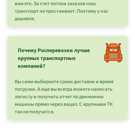
вам его. За счет потока заказов наш
Архангельск -
33775
36477
4458
транспорт не простаивает. Поэтому у нас
Нижний Новгород
дешевле.
Архангельск -
30425
32859
4016
Ногинск
Архангельск -
34500
37260
4554
Великий Новгород
Почему Росперевозки лучше
Архангельск -
67750
73170
8943
крупных транспортных
Новороссийск
компаний?
Архангельск -
86850
93798
11464
Новосибирск
Вы сами выбираете сроки доставки и время
Архангельск - Омск
70475
76113
9302
погрузки. А еще вы всегда можете написать
логисту и получить отчет по движению
Архангельск - Орел
40025
43227
5283
машины прямо через вацап. С крупными ТК
так не получится.
Архангельск -
53925
58239
71181
Оренбург
Архангельск - Пенза
43400
46872
5728