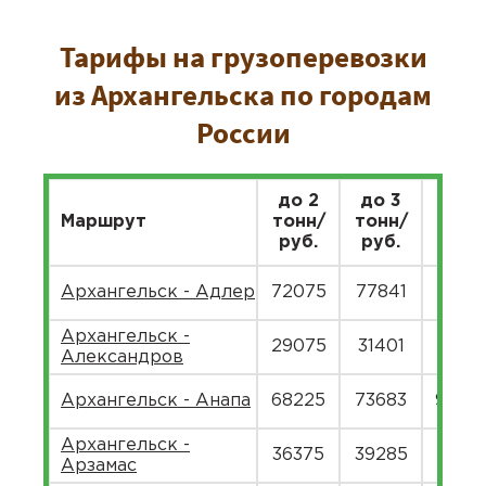
Тарифы на грузоперевозки
из Архангельска по городам
России
до 2
до 3
до 5
Маршрут
тонн/
тонн/
тонн
руб.
руб.
руб.
Архангельск - Адлер
72075
77841
9513
Архангельск -
29075
31401
3837
Александров
Архангельск - Анапа
68225
73683
9005
Архангельск -
36375
39285
4801
Арзамас