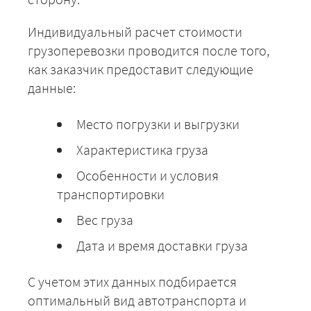
Архангельск -
32450
35046
4283
Индивидуальный расчет стоимости
Сясьстрой
грузоперевозки проводится после того,
Архангельск -
59250
63990
7821
как заказчик предоставит следующие
Таганрог
данные:
Архангельск -
47050
50814
6210
Нижний Тагил
Место погрузки и выгрузки
Архангельск -
42250
45630
5577
Тамбов
Характеристика груза
Архангельск -
44175
47709
58311
Тольятти
Особенности и условия
транспортировки
Архангельск - Томск
93200
100656
12302
Вес груза
Архангельск -
32975
35613
4352
Торжок
Дата и время доставки груза
Архангельск -
68425
73899
9032
Туапсе
С учетом этих данных подбирается
оптимальный вид автотранспорта и
Архангельск - Тула
35525
38367
4689