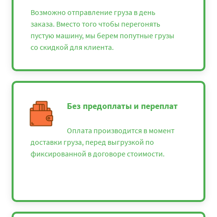
Архангельск -
Возможно отправление груза в день
31825
34371
4200
Кингисепп
заказа. Вместо того чтобы перегонять
пустую машину, мы берем попутные грузы
Архангельск - Киров
28125
30375
3712
со скидкой для клиента.
Архангельск -
71425
77139
9428
Кисловодск
Архангельск - Клин
31375
33885
4141
Без предоплаты и переплат
Архангельск -
33300
35964
4395
Коломна
Архангельск -
Оплата производится в момент
26125
28215
3448
Кострома
доставки груза, перед выгрузкой по
фиксированной в договоре стоимости.
Архангельск -
72075
77841
9513
Красная Поляна
Архангельск -
64325
69471
8490
Краснодар
Архангельск -
108550
117234
14328
Красноярск