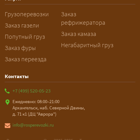
датой и параметрами груза — логист
Грузоперевозки
Заказ
рассчитает стоимость за 5–10 минут
рефрижератора
и подберёт машину. Все условия и
Заказ газели
цена фиксируются в договоре;
Заказ камаза
Попутный груз
оплата после доставки, перед
Негабаритный груз
Заказ фуры
выгрузкой.
Заказ переезда
Контакты
+7 (499) 520-05-23
Ежедневно: 08:00–21:00
Архангельск, наб. Северной Двины,
д. 71 к1 (ДЦ "Аврора")
info@rosperevozki.ru