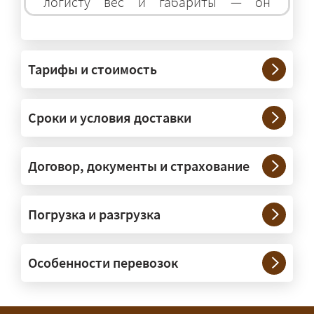
логисту вес и габариты — он
подберёт оптимальный транспорт.
Грузы какого веса вы перевозите?
Тарифы и стоимость
— Штатно — от 100 кг до 20 тонн.
Мелкие партии едут догрузом,
Сроки и условия доставки
крупные — отдельной машиной.
Тяжеловесы 30–90 т организуем
через проверенных партнёров.
Договор, документы и страхование
Возите ли вы грузы по всей
Погрузка и разгрузка
России?
— Да, специализируемся на
Особенности перевозок
межгородних перевозках по всей
России (от 100 км). Груз едет от
адреса до адреса на одной машине,