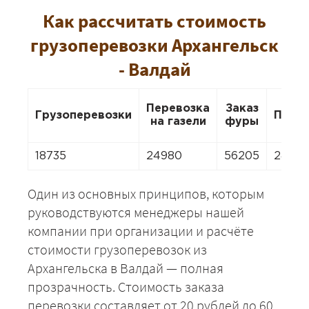
Как рассчитать стоимость
грузоперевозки Архангельск
- Валдай
Перевозка
Заказ
Грузоперевозки
Пере
на газели
фуры
18735
24980
56205
2498
Один из основных принципов, которым
руководствуются менеджеры нашей
компании при организации и расчёте
стоимости грузоперевозок из
Архангельска в Валдай — полная
прозрачность. Стоимость заказа
перевозки составляет от 20 рублей до 60