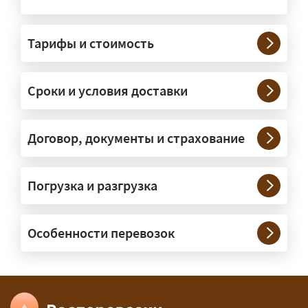
Грузы какого веса вы перевозите?
Тарифы и стоимость
— Штатно — от 100 кг до 20 тонн.
Мелкие партии едут догрузом,
Сроки и условия доставки
крупные — отдельной машиной.
Тяжеловесы 30–90 т организуем
через проверенных партнёров.
Договор, документы и страхование
Возите ли вы грузы по всей
Погрузка и разгрузка
России?
— Да, специализируемся на
Особенности перевозок
межгородних перевозках по всей
России (от 100 км). Груз едет от
адреса до адреса на одной машине,
без перегрузок. По направлениям