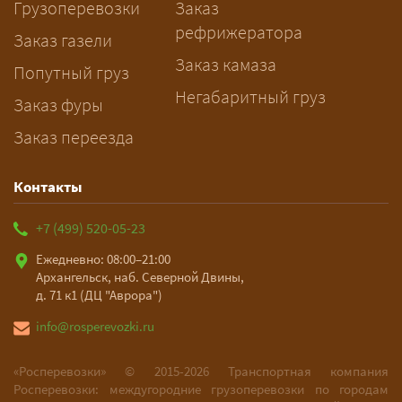
Грузоперевозки
Заказ
рассчитает стоимость за 5–10 минут
рефрижератора
и подберёт машину. Все условия и
Заказ газели
цена фиксируются в договоре;
Заказ камаза
Попутный груз
оплата после доставки, перед
Негабаритный груз
Заказ фуры
выгрузкой.
Заказ переезда
Контакты
+7 (499) 520-05-23
Ежедневно: 08:00–21:00
Архангельск, наб. Северной Двины,
д. 71 к1 (ДЦ "Аврора")
info@rosperevozki.ru
«Росперевозки» ©
2015-2026
Транспортная компания
Росперевозки: междугородние грузоперевозки по городам