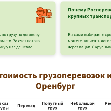
Почему Росперев
крупных транспо
по грузу по договору
Вы сами выбираете срок
ам его. За счет потока
можете написать логи
му у нас дешевле.
через вацап. С крупным
стоимость грузоперевозок и
+7 (499) 520-05-23
Оренбург
аказ
Попутный
Небольшой
Ре
Переезд
уры
груз
груз