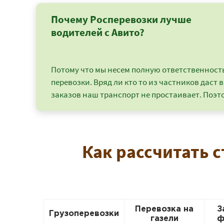
Почему Росперевозки лучше
водителей с Авито?
Потому что мы несем полную ответственность 
перевозки. Вряд ли кто то из частников даст в
заказов наш транспорт не простаивает. Поэто
Как рассчитать 
Перевозка на
З
Грузоперевозки
газели
ф