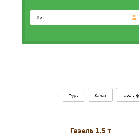
Фура
Камаз
Газель-
Газель 1.5 т