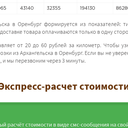
065
43140
32355
194130
8628
ьска в Оренбург формируется из показателей: ти
 доставке товара оплачиваются только в одну стор
ЗАКАЗАТЬ
вляет от 20 до 60 рублей за километр. Чтобы у
озки из Архангельска в Оренбург. Если вы не увере
 и мы перезвоним через 3 минуты.
Экспресс-расчет стоимост
ый расчёт стоимости в виде смс-сообщения на сво