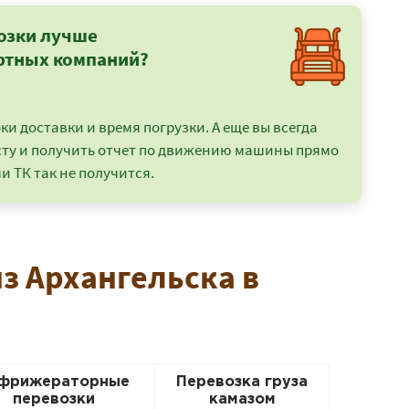
озки лучше
ртных компаний?
и доставки и время погрузки. А еще вы всегда
сту и получить отчет по движению машины прямо
и ТК так не получится.
з Архангельска в
фрижераторные
Перевозка груза
перевозки
камазом