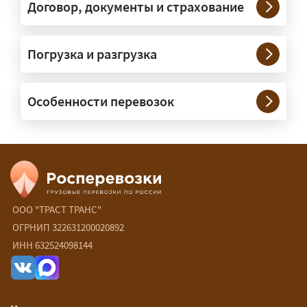
через проверенных партнёров.
Договор, документы и страхование
Возите ли вы грузы по всей
Погрузка и разгрузка
России?
— Да, специализируемся на
Особенности перевозок
межгородних перевозках по всей
России (от 100 км). Груз едет от
адреса до адреса на одной машине,
без перегрузок. По направлениям
Калининград и Крым берём грузы от
500 кг.
ООО "ТРАСТ ТРАНС"
Есть ли сборные и попутные
ОГРНИП 322631200020892
ИНН 632524098144
перевозки?
— Да, для небольших грузов это
самый выгодный вариант — от 15 ₽/