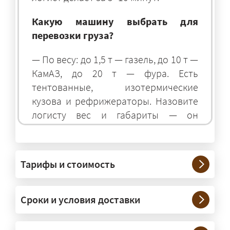
Какую машину выбрать для
перевозки груза?
— По весу: до 1,5 т — газель, до 10 т —
КамАЗ, до 20 т — фура. Есть
тентованные, изотермические
кузова и рефрижераторы. Назовите
логисту вес и габариты — он
подберёт оптимальный транспорт.
Грузы какого веса вы перевозите?
Тарифы и стоимость
— Штатно — от 100 кг до 20 тонн.
Мелкие партии едут догрузом,
Сроки и условия доставки
крупные — отдельной машиной.
Тяжеловесы 30–90 т организуем