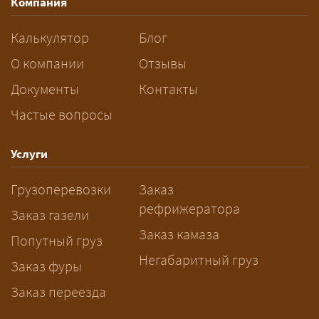
Компания
км: ваш груз едет в машине,
следующей по маршруту, а вы
Калькулятор
Блог
платите только за своё место. Сроки
О компании
Отзывы
при этом дольше, чем у отдельной
машины.
Документы
Контакты
Частые вопросы
Как заказать грузоперевозку?
— Оставьте заявку с маршрутом,
Услуги
датой и параметрами груза — логист
Грузоперевозки
Заказ
рассчитает стоимость за 5–10 минут
рефрижератора
и подберёт машину. Все условия и
Заказ газели
цена фиксируются в договоре;
Заказ камаза
Попутный груз
оплата после доставки, перед
Негабаритный груз
Заказ фуры
выгрузкой.
Заказ переезда