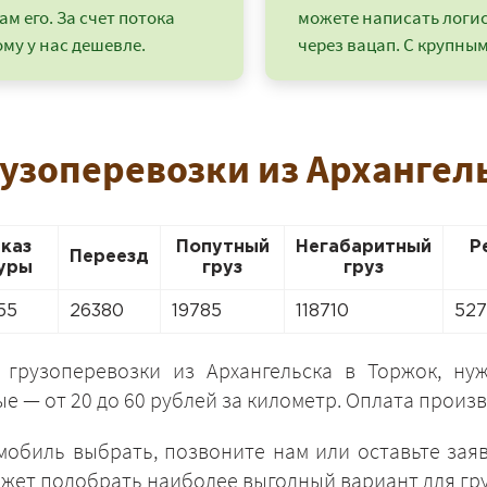
ам его. За счет потока
можете написать логи
му у нас дешевле.
через вацап. С крупным
узоперевозки из Архангел
аказ
Попутный
Негабаритный
Р
Переезд
уры
груз
груз
55
26380
19785
118710
52
+7 (499) 520-05-23
 грузоперевозки из Архангельска в Торжок, н
— от 20 до 60 рублей за километр. Оплата произв
омобиль выбрать, позвоните нам или оставьте зая
ожет подобрать наиболее выгодный вариант для гру