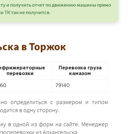
сту и получить отчет по движению машины прямо
и ТК так не получится.
ьска в Торжок
ефрижераторные
Перевозка груза
перевозки
камазом
760
79140
ужно определиться с размером и типом
одится в одну сторону.
вку в одной из форм на сайте. Менеджер
зоперевозки из Архангельска.