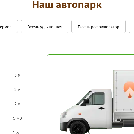
Наш автопарк
фермер
Газель удлиненная
Газель-рефрижератор
3 м
2 м
2 м
9 м3
1.5 т