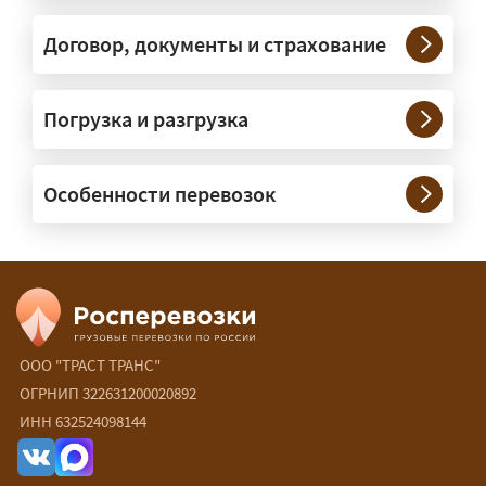
Тяжеловесы 30–90 т организуем
через проверенных партнёров.
Договор, документы и страхование
Возите ли вы грузы по всей
Погрузка и разгрузка
России?
— Да, специализируемся на
Особенности перевозок
межгородних перевозках по всей
России (от 100 км). Груз едет от
адреса до адреса на одной машине,
без перегрузок. По направлениям
Калининград и Крым берём грузы от
500 кг.
ООО "ТРАСТ ТРАНС"
Есть ли сборные и попутные
ОГРНИП 322631200020892
ИНН 632524098144
перевозки?
— Да, для небольших грузов это