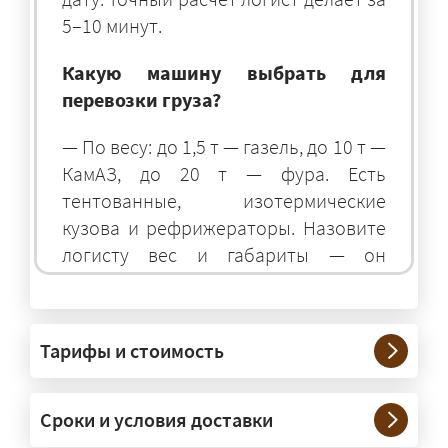
5–10 минут.
Какую машину выбрать для
перевозки груза?
— По весу: до 1,5 т — газель, до 10 т —
КамАЗ, до 20 т — фура. Есть
тентованные, изотермические
кузова и рефрижераторы. Назовите
логисту вес и габариты — он
подберёт оптимальный транспорт.
Грузы какого веса вы перевозите?
Тарифы и стоимость
— Штатно — от 100 кг до 20 тонн.
Мелкие партии едут догрузом,
Сроки и условия доставки
крупные — отдельной машиной.