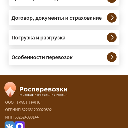
крупные — отдельной машиной.
Тяжеловесы 30–90 т организуем
через проверенных партнёров.
Договор, документы и страхование
Возите ли вы грузы по всей
Погрузка и разгрузка
России?
— Да, специализируемся на
Особенности перевозок
межгородних перевозках по всей
России (от 100 км). Груз едет от
адреса до адреса на одной машине,
без перегрузок. По направлениям
Калининград и Крым берём грузы от
500 кг.
ООО "ТРАСТ ТРАНС"
Есть ли сборные и попутные
ОГРНИП 322631200020892
ИНН 632524098144
перевозки?