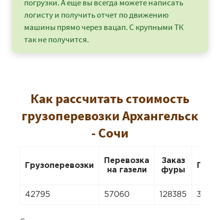
погрузки. А еще вы всегда можете написать
логисту и получить отчет по движению
машины прямо через вацап. С крупными ТК
так не получится.
Как рассчитать стоимость
грузоперевозки Архангельск
- Сочи
Перевозка
Заказ
Грузоперевозки
Пере
на газели
фуры
42795
57060
128385
3994