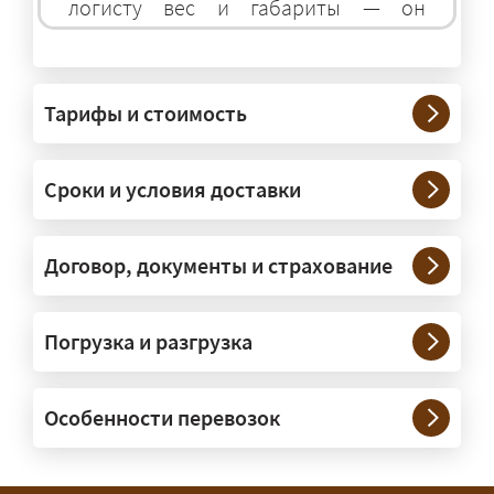
логисту вес и габариты — он
подберёт оптимальный транспорт.
Грузы какого веса вы перевозите?
Тарифы и стоимость
— Штатно — от 100 кг до 20 тонн.
Мелкие партии едут догрузом,
Сроки и условия доставки
крупные — отдельной машиной.
Тяжеловесы 30–90 т организуем
через проверенных партнёров.
Договор, документы и страхование
Возите ли вы грузы по всей
Погрузка и разгрузка
России?
— Да, специализируемся на
Особенности перевозок
межгородних перевозках по всей
России (от 100 км). Груз едет от
адреса до адреса на одной машине,