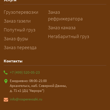
датой и параметрами груза — логист
Грузоперевозки
Заказ
рассчитает стоимость за 5–10 минут
рефрижератора
и подберёт машину. Все условия и
Заказ газели
цена фиксируются в договоре;
Заказ камаза
Попутный груз
оплата после доставки, перед
Негабаритный груз
Заказ фуры
выгрузкой.
Заказ переезда
Контакты
+7 (499) 520-05-23
Ежедневно: 08:00–21:00
Архангельск, наб. Северной Двины,
д. 71 к1 (ДЦ "Аврора")
info@rosperevozki.ru