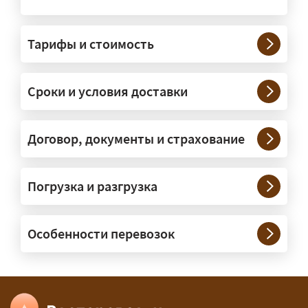
На чём перевозят негабаритные
грузы?
Тарифы и стоимость
— На тралах и низкорамниках —
платформах, рассчитанных на
Сроки и условия доставки
крупногабаритную технику и
конструкции. Транспорт подбираем
под конкретные размеры и вес груза.
Договор, документы и страхование
Нужны ли машины прикрытия и
Погрузка и разгрузка
сопровождение?
— При необходимости — да, и мы их
Особенности перевозок
организуем. Потребность в машинах
прикрытия зависит от габаритов
груза и маршрута; это определяется
при оформлении разрешения.