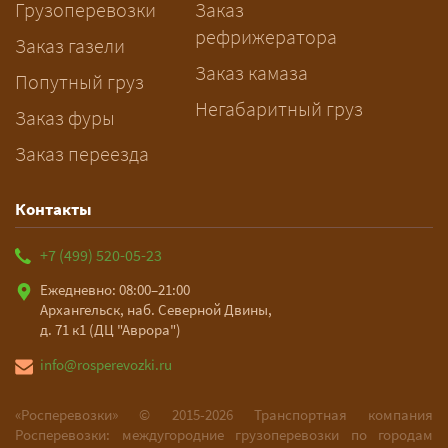
Грузоперевозки
Заказ
рассчитает маршрут и запустит
рефрижератора
подготовку документов.
Заказ газели
Заказ камаза
Попутный груз
Негабаритный груз
Заказ фуры
Заказ переезда
Контакты
+7 (499) 520-05-23
Ежедневно: 08:00–21:00
Архангельск, наб. Северной Двины,
д. 71 к1 (ДЦ "Аврора")
info@rosperevozki.ru
«Росперевозки» ©
2015-2026
Транспортная компания
Росперевозки: междугородние грузоперевозки по городам