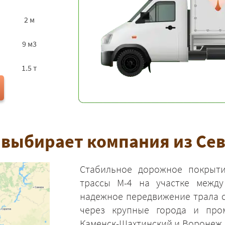
2 м
9 м3
1.5 т
выбирает компания из Сев
Стабильное дорожное покрыти
трассы М-4 на участке между
надежное передвижение трала с
через крупные города и пром
Каменск-Шахтинский и Воронеж, 