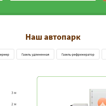
Наш автопарк
фермер
Газель удлиненная
Газель-рефрижератор
3 м
2 м