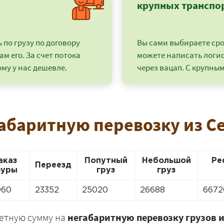
крупных транспо
по грузу по договору
Вы сами выбираете срок
ам его. За счет потока
можете написать логи
му у нас дешевле.
через вацап. С крупным
абаритную перевозку из С
+7 (499) 520-05-23
аказ
Попутный
Небольшой
Ре
Переезд
уры
груз
груз
060
23352
25020
26688
6672
ретную сумму на
негабаритную перевозку грузов и