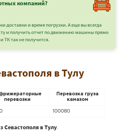
ртных компаний?
и доставки и время погрузки. А еще вы всегда
сту и получить отчет по движению машины прямо
и ТК так не получится.
евастополя в Тулу
фрижераторные
Перевозка груза
перевозки
камазом
0
100080
з Севастополя в Тулу
.