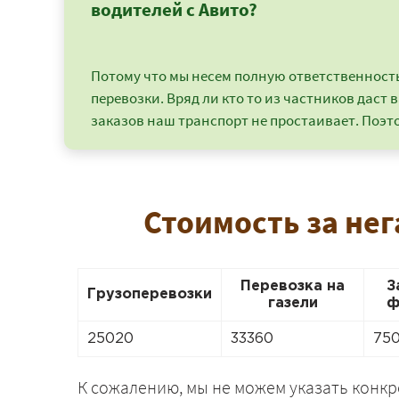
водителей с Авито?
Потому что мы несем полную ответственность 
перевозки. Вряд ли кто то из частников даст в
заказов наш транспорт не простаивает. Поэто
Стоимость за нег
Перевозка на
З
Грузоперевозки
газели
ф
25020
33360
75
К сожалению, мы не можем указать конк