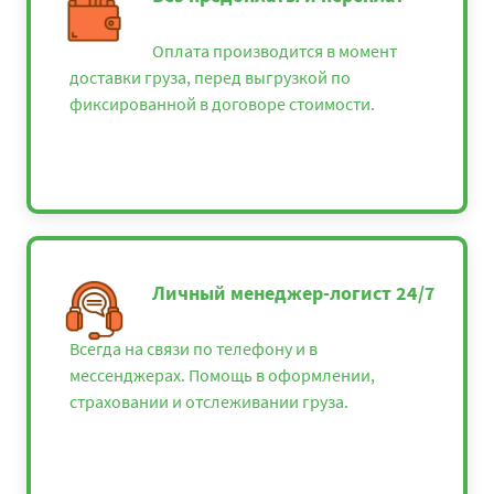
Севастополь - Клин
48350
52218
6382
Севастополь -
Оплата производится в момент
44925
48519
5930
Коломна
доставки груза, перед выгрузкой по
фиксированной в договоре стоимости.
Севастополь -
54550
58914
7200
Кострома
Севастополь -
18850
20358
2488
Красная Поляна
Севастополь -
13575
14661
17919
Краснодар
Севастополь -
131975
142533
17420
Личный менеджер-логист 24/7
Красноярск
Севастополь - Курск
38875
41985
51315
Всегда на связи по телефону и в
мессенджерах. Помощь в оформлении,
Севастополь -
36250
39150
4785
страховании и отслеживании груза.
Липецк
Севастополь - Луга
63025
68067
8319
Севастополь -