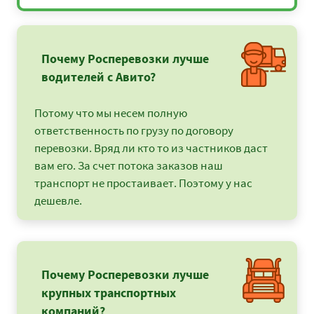
57675
62289
76131
Великие Луки
Севастополь -
70625
76275
9322
Магнитогорск
Почему Росперевозки лучше
Севастополь -
45950
49626
6065
водителей с Авито?
Малоярославец
Севастополь -
46050
49734
6078
Потому что мы несем полную
Москва
ответственность по грузу по договору
Севастополь -
94750
102330
12507
перевозки. Вряд ли кто то из частников даст
Мурманск
вам его. За счет потока заказов наш
Севастополь - Муром
49375
53325
6517
транспорт не простаивает. Поэтому у нас
дешевле.
Севастополь -
55475
59913
7322
Нижний Новгород
Севастополь -
47125
50895
6220
Ногинск
Почему Росперевозки лучше
Севастополь -
60850
65718
8032
крупных транспортных
Великий Новгород
компаний?
Севастополь -