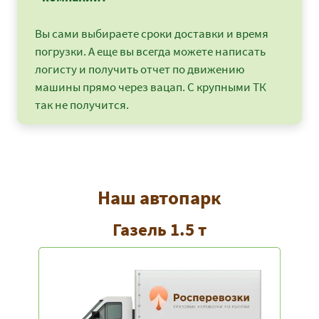
11225
12123
1481
Новороссийск
Вы сами выбираете сроки доставки и время
Севастополь -
112100
121068
14797
Новосибирск
погрузки. А еще вы всегда можете написать
логисту и получить отчет по движению
Севастополь - Омск
95750
103410
12639
машины прямо через вацап. С крупными ТК
так не получится.
Севастополь - Орел
41700
45036
5504
Севастополь -
60875
65745
8035
Оренбург
Севастополь - Пенза
43175
46629
5699
Наш автопарк
Севастополь - Пермь
71625
77355
9454
Газель 1.5 т
Севастополь - Санкт-
64275
69417
8484
Петербург
Севастополь -
71900
77652
9490
Петрозаводск
Севастополь -