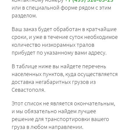
Севастополь -
33250
35910
4389
или в специальной форме рядом с этим
Воронеж
разделом.
Севастополь -
64600
69768
8527
Всеволожск
Ваш заказ будет обработан в кратчайшие
Севастополь -
48400
52272
6388
сроки, и уже в течение суток необходимое
Вязьма
количество низкорамных тралов
Севастополь -
52650
56862
6949
прибудет по указанному вами адресу.
Ярославль
Севастополь -
43800
47304
5781
В таблице ниже вы найдете перечень
Зарайск
населенных пунктов, куда осуществляется
Севастополь -
47475
51273
6266
доставка негабаритных грузов из
Звенигород
Севастополя.
Этот список не является окончательным,
и мы обязательно найдем лучшее
решение для транспортировки вашего
груза в любом направлении.