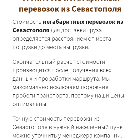
Севастополь -
45675
49329
6029
перевозок из Севастополя
Саранск
Севастополь -
40225
43443
5309
Стоимость
негабаритных перевозок из
Саратов
Севастополя
для доставки груза
Севастополь -
52625
56835
6946
определяется расстоянием от места
Смоленск
погрузки до места выгрузки.
Севастополь - Сочи
18225
19683
2405
Окончательный расчет стоимости
Севастополь -
50350
54378
6646
производится после получения всех
Суздаль
данных и проработки маршрута. Мы
Севастополь -
76750
82890
10131
Светлогорск
максимально исключаем порожние
пробеги транспорта, поэтому наши цены
Севастополь -
64575
69741
8523
Сясьстрой
оптимальны.
Севастополь -
21025
22707
2775
Таганрог
Точную стоимость перевозки из
Севастополя в нужный населённый пункт
Севастополь -
79575
85941
10503
Нижний Тагил
можно уточнить у менеджера компании.
+7 (499) 520-05-23