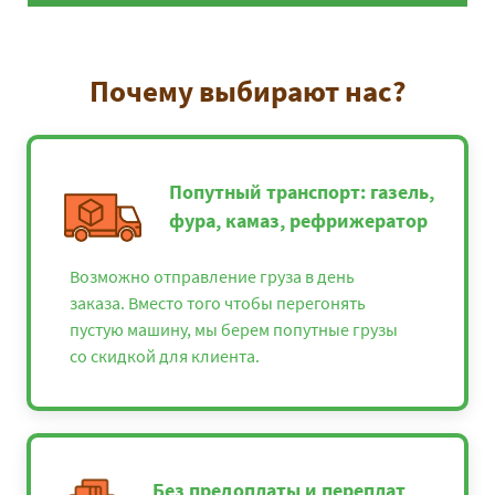
66700
72036
8804
Ижевск
Севастополь -
56200
60696
7418
Йошкар-Ола
Почему выбирают нас?
Севастополь -
52400
56592
6916
Иваново
Севастополь -
76750
82890
10131
Калининград
Попутный транспорт: газель,
Севастополь -
фура, камаз, рефрижератор
44375
47925
5857
Калуга
Севастополь -
Возможно отправление груза в день
56575
61101
7467
Казань
заказа. Вместо того чтобы перегонять
Севастополь -
пустую машину, мы берем попутные грузы
66550
71874
8784
Кингисепп
со скидкой для клиента.
Севастополь - Киров
63850
68958
8428
Севастополь -
24925
26919
3290
Кисловодск
Без предоплаты и переплат