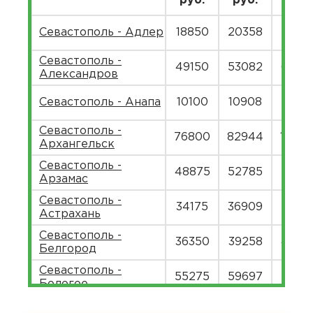
руб.
руб.
руб.
Севастополь - Адлер
18850
20358
2488
Севастополь -
49150
53082
6487
Александров
Севастополь - Анапа
10100
10908
1333
Севастополь -
76800
82944
10137
Архангельск
Севастополь -
48875
52785
6451
Арзамас
Севастополь -
34175
36909
45111
Астрахань
Севастополь -
36350
39258
4798
Белгород
Севастополь -
55275
59697
7296
Бологое
Севастополь -
57525
62127
7593