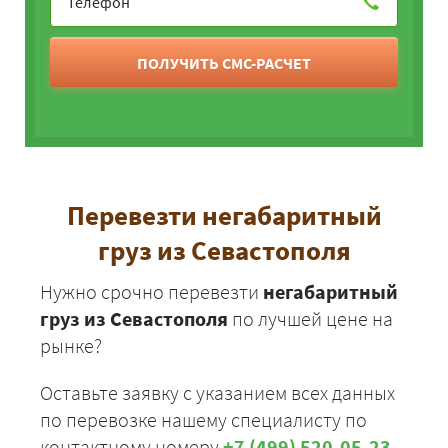
Севастополь -
51525
55647
6801
Ульяновск
Севастополь -
ПОЛУЧИТЬ СМС-РАСЧЕТ
53950
58266
7121
Валдай
Севастополь -
67450
72846
8903
Выборг
Севастополь -
49475
53433
6530
Владимир
Севастополь -
Перевезти негабаритный
30950
33426
4085
Волгоград
груз из Севастополя
Севастополь -
63700
68796
8408
Волхов
Нужно срочно перевезти
негабаритный
Севастополь -
груз из Севастополя
по лучшей цене на
53950
58266
7121
Вышний Волочёк
рынке?
Севастополь -
57725
62343
7619
Вологда
Оставьте заявку с указанием всех данных
Севастополь -
по перевозке нашему специалисту по
48850
52758
6448
Волоколамск
контактному номеру
+7 (499) 520-05-23