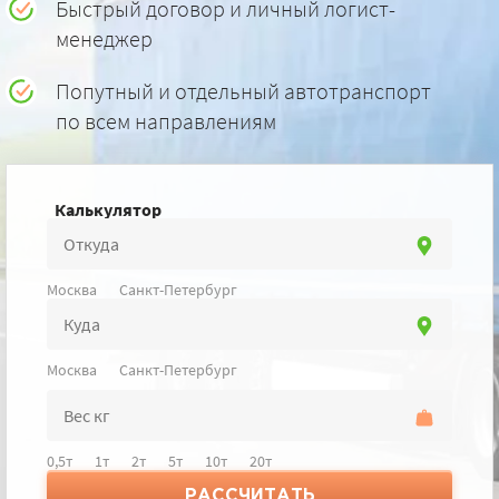
Быстрый договор и личный логист-
менеджер
Попутный и отдельный автотранспорт
по всем направлениям
Калькулятор
Москва
Санкт-Петербург
Москва
Санкт-Петербург
0,5т
1т
2т
5т
10т
20т
РАССЧИТАТЬ