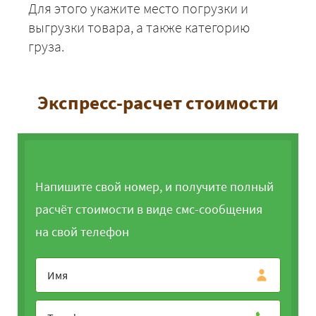
Севастополь -
Для этого укажите место погрузки и
38025
41067
5019
Тамбов
выгрузки товара, а также категорию
Севастополь -
груза.
50575
54621
6675
Тольятти
Севастополь - Томск
118475
127953
15638
Экспресс-расчет стоимости
Севастополь -
52325
56511
6906
Торжок
Севастополь -
15325
16551
2022
Туапсе
ЗАКАЗАТЬ
Напишите свой номер, и получите полный
Севастополь - Тула
41700
45036
5504
расчёт стоимости в виде смс-сообщения
Севастополь -
83275
89937
10992
Тюмень
на свой телефон
Севастополь - Тверь
50675
54729
6689
Севастополь - Уфа
62725
67743
8279