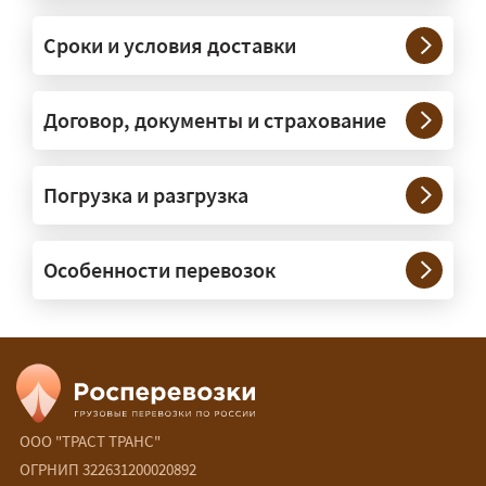
платформах, рассчитанных на
Сроки и условия доставки
крупногабаритную технику и
конструкции. Транспорт подбираем
под конкретные размеры и вес груза.
Договор, документы и страхование
Нужны ли машины прикрытия и
Погрузка и разгрузка
сопровождение?
— При необходимости — да, и мы их
Особенности перевозок
организуем. Потребность в машинах
прикрытия зависит от габаритов
груза и маршрута; это определяется
при оформлении разрешения.
Сколько стоит перевозка
негабарита?
ООО "ТРАСТ ТРАНС"
ОГРНИП 322631200020892