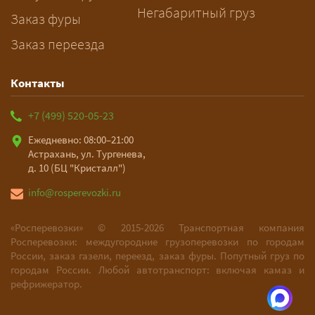
Негабаритный груз
Заказ фуры
Заказ переезда
Контакты
+7 (499) 520-05-23
Ежедневно: 08:00–21:00
Астрахань, ул. Тургенева,
д. 10 (БЦ "Кристалл")
info@rosperevozki.ru
«Росперевозки» ©
2015-2026
Транспортная компания
Росперевозки: междугородние грузоперевозки по городам
России, заказ газели, переезд, заказ фуры. Попутный груз по
городам России. Любой автотранспорт: включая камаз и
рефрижератор.