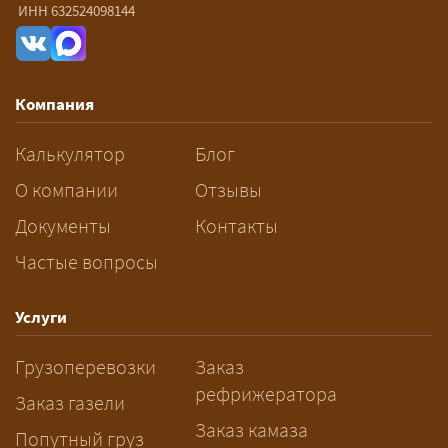
— От 90 ₽/км. Точная стоимость
ИНН 632524098144
рассчитывается индивидуально:
влияют габариты и вес груза,
маршрут, необходимость
Компания
разрешений и машин
сопровождения.
Калькулятор
Блог
За сколько дней заказывать
О компании
Отзывы
перевозку негабарита?
Документы
Контакты
Частые вопросы
— Заранее: только оформление
спецразрешения занимает 2–10
рабочих дней. Оставьте заявку
Услуги
заблаговременно — логист
Грузоперевозки
Заказ
рассчитает маршрут и запустит
рефрижератора
подготовку документов.
Заказ газели
Заказ камаза
Попутный груз