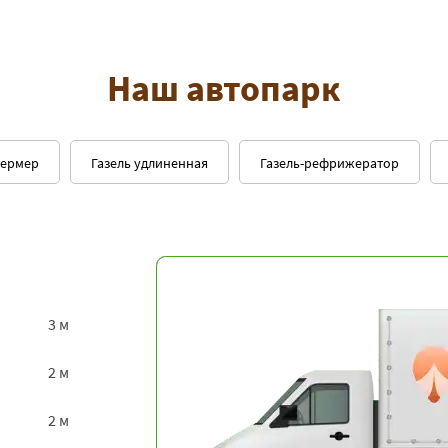
Наш автопарк
фермер
Газель удлиненная
Газель-рефрижератор
3 м
2 м
2 м