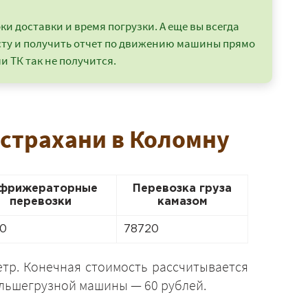
и доставки и время погрузки. А еще вы всегда
сту и получить отчет по движению машины прямо
и ТК так не получится.
Астрахани в Коломну
фрижераторные
Перевозка груза
перевозки
камазом
0
78720
етр. Конечная стоимость рассчитывается
ольшегрузной машины — 60 рублей.