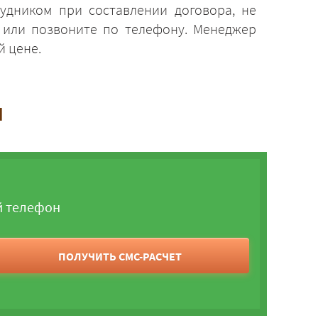
удником при составлении договора, не
е или позвоните по телефону. Менеджер
й цене.
и
й телефон
ПОЛУЧИТЬ СМС-РАСЧЕТ