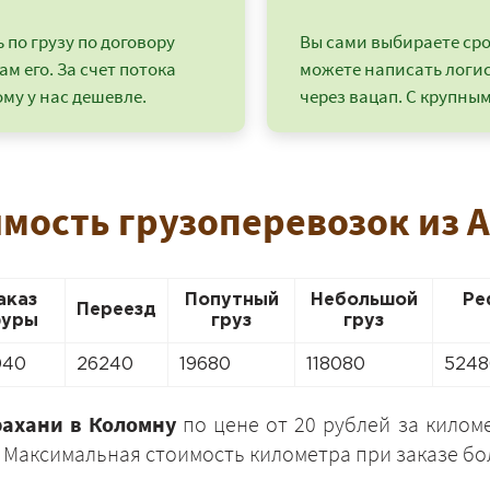
по грузу по договору
Вы сами выбираете срок
ам его. За счет потока
можете написать логи
му у нас дешевле.
через вацап. С крупным
имость грузоперевозок из 
аказ
Попутный
Небольшой
Ре
Переезд
уры
груз
груз
+7 (499) 520-05-23
040
26240
19680
118080
5248
рахани в Коломну
по цене от 20 рублей за килом
а. Максимальная стоимость километра при заказе б