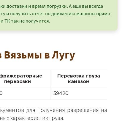
и доставки и время погрузки. А еще вы всегда
сту и получить отчет по движению машины прямо
и ТК так не получится.
з Вязьмы в Лугу
фрижераторные
Перевозка груза
перевозки
камазом
0
39420
кументов для получения разрешения на
ных характеристик груза.