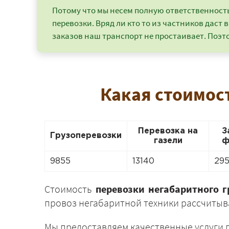
Потому что мы несем полную ответственность 
перевозки. Вряд ли кто то из частников даст в
заказов наш транспорт не простаивает. Поэто
Какая стоимост
Перевозка на
З
Грузоперевозки
газели
ф
9855
13140
29
Стоимость
перевозки негабаритного г
провоз негабаритной техники рассчитыва
Мы предоставляем качественные услуги 