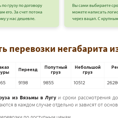
по грузу по договору
Вы сами выбираете срок
ам его. За счет потока
можете написать логи
му у нас дешевле.
через вацап. С крупным
ь перевозки негабарита и
аказ
Попутный
Небольшой
Ре
Переезд
уры
груз
груз
565
9198
9855
10512
2628
+7 (499) 520-05-23
руза из Вязьмы в Лугу
и сроки рассмотрения до
ются в каждом случае отдельно и зависят от основ
перевозки по доступным ценам.