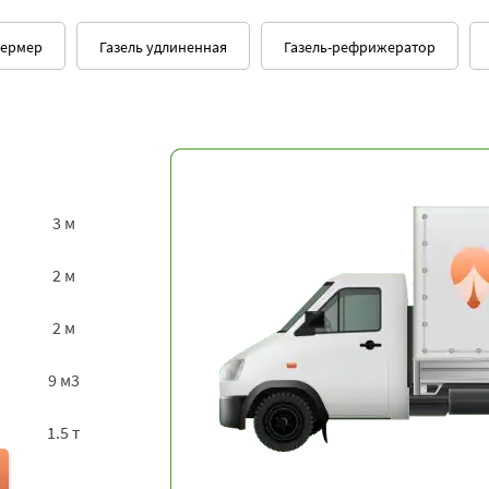
фермер
Газель удлиненная
Газель-рефрижератор
3 м
2 м
2 м
9 м3
1.5 т