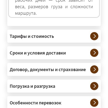
веса, размеров груза и сложности
маршрута.
На чём перевозят негабаритные
грузы?
Тарифы и стоимость
— На тралах и низкорамниках —
платформах, рассчитанных на
Сроки и условия доставки
крупногабаритную технику и
конструкции. Транспорт подбираем
под конкретные размеры и вес груза.
Договор, документы и страхование
Нужны ли машины прикрытия и
Погрузка и разгрузка
сопровождение?
— При необходимости — да, и мы их
Особенности перевозок
организуем. Потребность в машинах