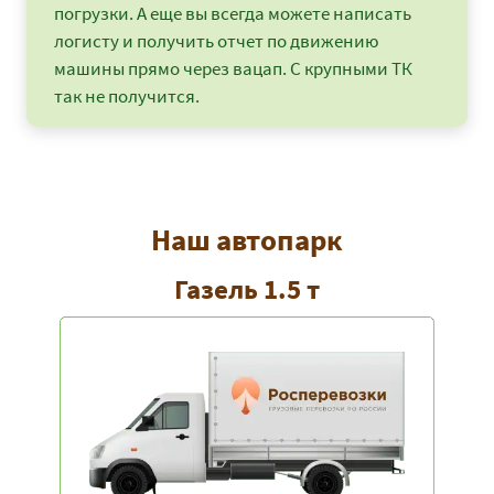
Новосибирск
погрузки. А еще вы всегда можете написать
логисту и получить отчет по движению
Вышний Волочёк -
71775
77517
9474
Омск
машины прямо через вацап. С крупными ТК
так не получится.
Вышний Волочёк -
16900
18252
2230
Орел
Вышний Волочёк -
44400
47952
5860
Оренбург
Вышний Волочёк -
24000
25920
3168
Пенза
Наш автопарк
Вышний Волочёк -
39125
42255
5164
Газель 1.5 т
Пермь
Вышний Волочёк -
10300
11124
1359
Санкт-Петербург
Вышний Волочёк -
17925
19359
2366
Петрозаводск
Вышний Волочёк -
13525
14607
1785
Приморск
Вышний Волочёк -
13975
15093
1844