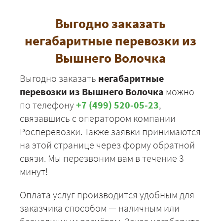
ЗАКАЗАТЬ
Валдай
запросу
запросу
запро
Выгодно заказать
Вышний Волочёк -
13600
14688
1795
Выборг
негабаритные перевозки из
Вышний Волочёк -
12275
13257
1620
Вышнего Волочка
Владимир
Вышний Волочёк -
Выгодно заказать
негабаритные
32225
34803
4253
Волгоград
перевозки из Вышнего Волочка
можно
Вышний Волочёк -
9900
10665
1303
по телефону
+7 (499) 520-05-23
,
Волхов
связавшись с оператором компании
Вышний Волочёк -
12175
13149
1607
Росперевозки. Также заявки принимаются
Вологда
на этой странице через форму обратной
Вышний Волочёк -
9900
9900
9900
Волоколамск
связи. Мы перезвоним вам в течение 3
минут!
Вышний Волочёк -
20850
22518
2752
Воронеж
Оплата услуг производится удобным для
Вышний Волочёк -
10825
11691
1428
Всеволожск
заказчика способом — наличным или
Вышний Волочёк -