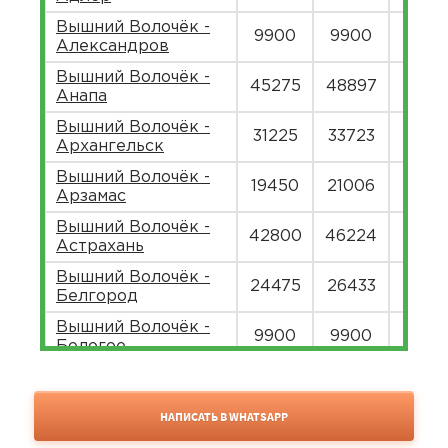
Вышний Волочёк -
9900
9900
11913
Александров
Вышний Волочёк -
45275
48897
5976
Анапа
Вышний Волочёк -
31225
33723
4121
Архангельск
Вышний Волочёк -
19450
21006
2567
Арзамас
Вышний Волочёк -
42800
46224
5649
Астрахань
Вышний Волочёк -
24475
26433
3230
Белгород
Вышний Волочёк -
9900
9900
9900
Бологое
Вышний Волочёк -
9900
9900
9900
Боровичи
НАПИСАТЬ В WHATSAPP
Вышний Волочёк -
16450
17766
2171
Брянск