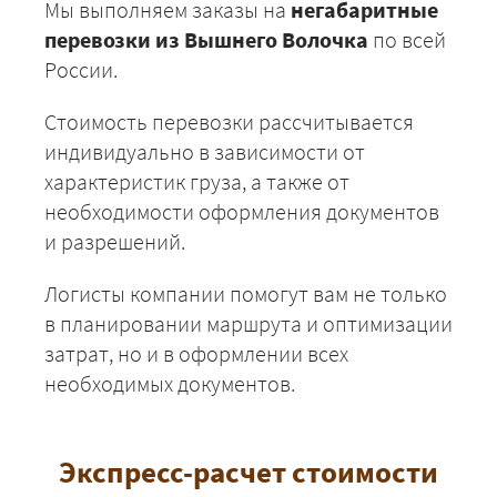
29225
31563
3857
Мы выполняем заказы на
негабаритные
Саратов
перевозки из Вышнего Волочка
по всей
Вышний Волочёк -
13175
14229
17391
России.
Смоленск
Вышний Волочёк -
48500
52380
6402
Стоимость перевозки рассчитывается
Сочи
индивидуально в зависимости от
Вышний Волочёк -
13150
14202
1735
характеристик груза, а также от
Суздаль
необходимости оформления документов
Вышний Волочёк -
27675
29889
3653
Светлогорск
и разрешений.
Вышний Волочёк -
10750
11610
1419
Логисты компании помогут вам не только
Сясьстрой
в планировании маршрута и оптимизации
Вышний Волочёк -
36450
39366
4811
Таганрог
затрат, но и в оформлении всех
необходимых документов.
Вышний Волочёк -
47650
51462
6289
Нижний Тагил
Вышний Волочёк -
19425
20979
2564
Тамбов
Экспресс-расчет стоимости
Вышний Волочёк -