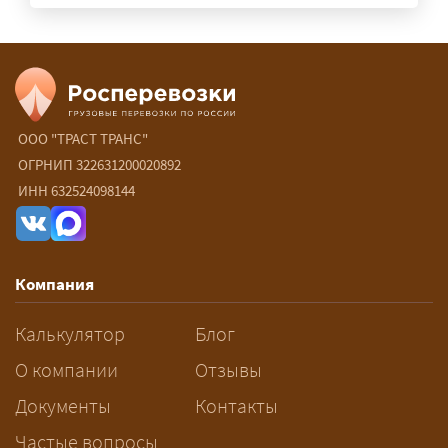
прикрытия зависит от габаритов
груза и маршрута; это определяется
при оформлении разрешения.
Сколько стоит перевозка
негабарита?
ООО "ТРАСТ ТРАНС"
ОГРНИП 322631200020892
— От 90 ₽/км. Точная стоимость
ИНН 632524098144
рассчитывается индивидуально:
влияют габариты и вес груза,
маршрут, необходимость
Компания
разрешений и машин
сопровождения.
Калькулятор
Блог
О компании
За сколько дней заказывать
Отзывы
перевозку негабарита?
Документы
Контакты
Частые вопросы
— Заранее: только оформление