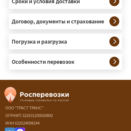
Сроки и условия доставки
крупногабаритную технику и
конструкции. Транспорт подбираем
под конкретные размеры и вес груза.
Договор, документы и страхование
Нужны ли машины прикрытия и
Погрузка и разгрузка
сопровождение?
— При необходимости — да, и мы их
Особенности перевозок
организуем. Потребность в машинах
прикрытия зависит от габаритов
груза и маршрута; это определяется
при оформлении разрешения.
Сколько стоит перевозка
негабарита?
ООО "ТРАСТ ТРАНС"
ОГРНИП 322631200020892
— От 90 ₽/км. Точная стоимость
ИНН 632524098144
рассчитывается индивидуально: