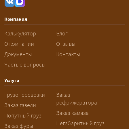
влияют габариты и вес груза,
маршрут, необходимость
Компания
разрешений и машин
сопровождения.
Калькулятор
Блог
За сколько дней заказывать
О компании
Отзывы
перевозку негабарита?
Документы
Контакты
Частые вопросы
— Заранее: только оформление
спецразрешения занимает 2–10
рабочих дней. Оставьте заявку
Услуги
заблаговременно — логист
Грузоперевозки
Заказ
рассчитает маршрут и запустит
рефрижератора
подготовку документов.
Заказ газели
Заказ камаза
Попутный груз
Негабаритный груз
Заказ фуры