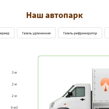
Наш автопарк
фермер
Газель удлиненная
Газель-рефрижератор
3 м
2 м
2 м
9 м3