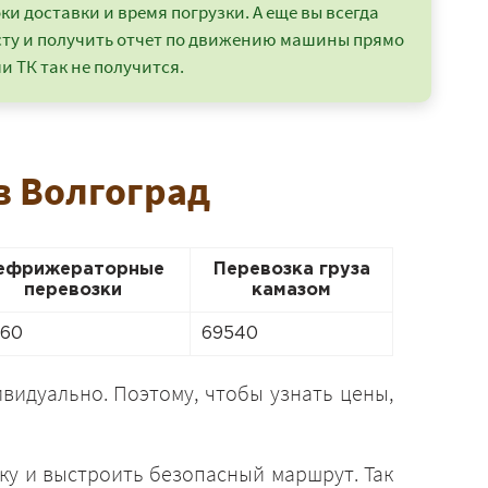
и доставки и время погрузки. А еще вы всегда
сту и получить отчет по движению машины прямо
и ТК так не получится.
в Волгоград
ефрижераторные
Перевозка груза
перевозки
камазом
360
69540
видуально. Поэтому, чтобы узнать цены,
ку и выстроить безопасный маршрут. Так