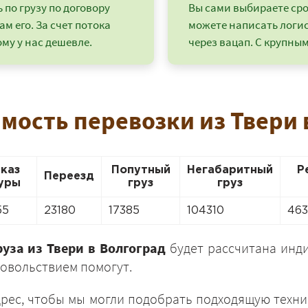
по грузу по договору
Вы сами выбираете срок
ам его. За счет потока
можете написать логи
му у нас дешевле.
через вацап. С крупным
имость перевозки из Твери 
аказ
Попутный
Негабаритный
Р
Переезд
уры
груз
груз
55
23180
17385
104310
46
+7 (499) 520-05-23
уза из Твери в Волгоград
будет рассчитана инди
овольствием помогут.
дрес, чтобы мы могли подобрать подходящую техни