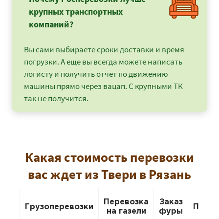
крупных транспортных
компаний?
Вы сами выбираете сроки доставки и время
погрузки. А еще вы всегда можете написать
логисту и получить отчет по движению
машины прямо через вацап. С крупными ТК
так не получится.
Какая стоимость перевозки
вас ждет из Твери в Рязань
Перевозка
Заказ
Грузоперевозки
Перее
на газели
фуры