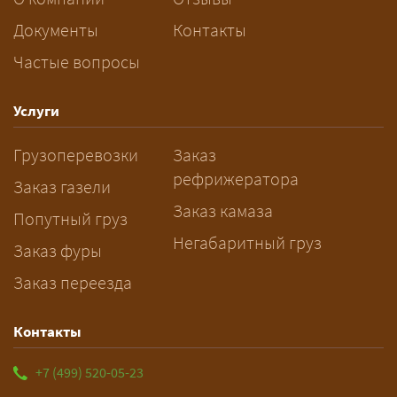
перевозку негабарита?
Документы
Контакты
Частые вопросы
— Заранее: только оформление
спецразрешения занимает 2–10
рабочих дней. Оставьте заявку
Услуги
заблаговременно — логист
Грузоперевозки
Заказ
рассчитает маршрут и запустит
рефрижератора
подготовку документов.
Заказ газели
Заказ камаза
Попутный груз
Негабаритный груз
Заказ фуры
Заказ переезда
Контакты
+7 (499) 520-05-23