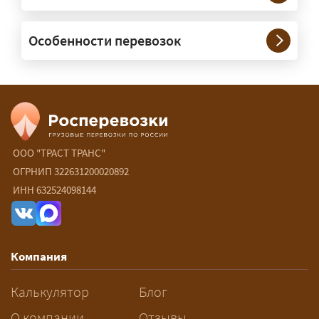
— При необходимости — да, и мы их
Особенности перевозок
организуем. Потребность в машинах
прикрытия зависит от габаритов
груза и маршрута; это определяется
при оформлении разрешения.
Сколько стоит перевозка
негабарита?
ООО "ТРАСТ ТРАНС"
ОГРНИП 322631200020892
— От 60 ₽/км. Точная стоимость
ИНН 632524098144
рассчитывается индивидуально:
влияют габариты и вес груза,
маршрут, необходимость
Компания
разрешений и машин
сопровождения.
Калькулятор
Блог
За сколько дней заказывать
О компании
Отзывы