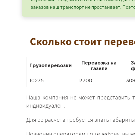
заказов наш транспорт не простаивает. Поэто
Сколько стоит перев
Перевозка на
З
Грузоперевозки
газели
ф
10275
13700
30
Наша компания не может представить 
индивидуален.
Для её расчёта требуется знать габариты
Позвонив операторам по телефону, вы мо