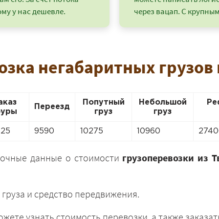
му у нас дешевле.
через вацап. С крупным
озка негабаритных грузов 
аказ
Попутный
Небольшой
Ре
Переезд
уры
груз
груз
825
9590
10275
10960
2740
точные данные о стоимости
грузоперевозки из Т
+7 (499) 520-05-23
 груза и средство передвижения.
жете узнать стоимость перевозки, а также заказат