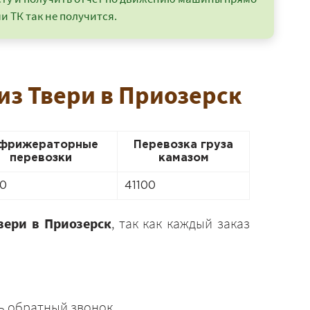
и ТК так не получится.
из Твери в Приозерск
фрижераторные
Перевозка груза
перевозки
камазом
0
41100
вери в Приозерск
, так как каждый заказ
ь обратный звонок.