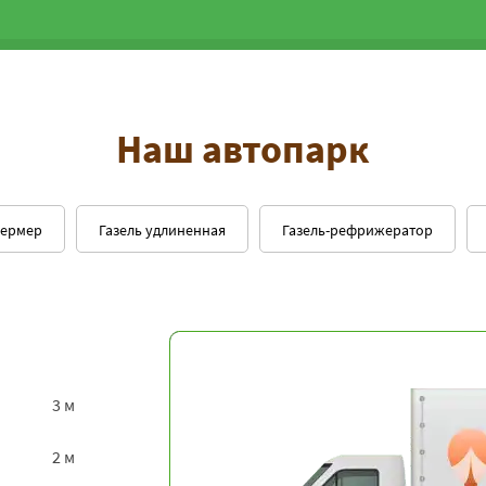
Наш автопарк
фермер
Газель удлиненная
Газель-рефрижератор
3 м
2 м