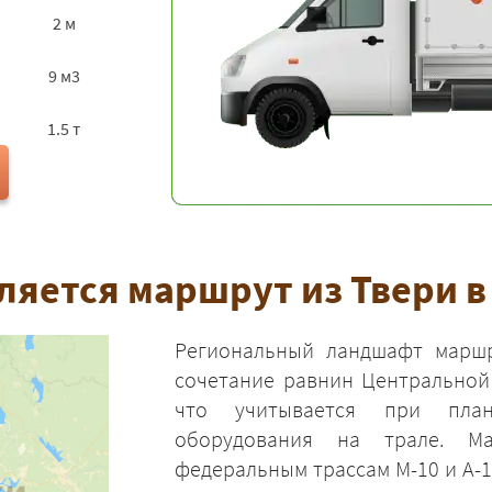
2 м
9 м3
1.5 т
ляется маршрут из Твери 
Региональный ландшафт маршр
сочетание равнин Центральной
что учитывается при план
оборудования на трале. М
федеральным трассам М-10 и А-