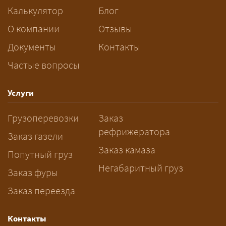
сопровождения.
Калькулятор
Блог
За сколько дней заказывать
О компании
Отзывы
перевозку негабарита?
Документы
Контакты
Частые вопросы
— Заранее: только оформление
спецразрешения занимает 2–10
рабочих дней. Оставьте заявку
Услуги
заблаговременно — логист
Грузоперевозки
Заказ
рассчитает маршрут и запустит
рефрижератора
подготовку документов.
Заказ газели
Заказ камаза
Попутный груз
Негабаритный груз
Заказ фуры
Заказ переезда
Контакты