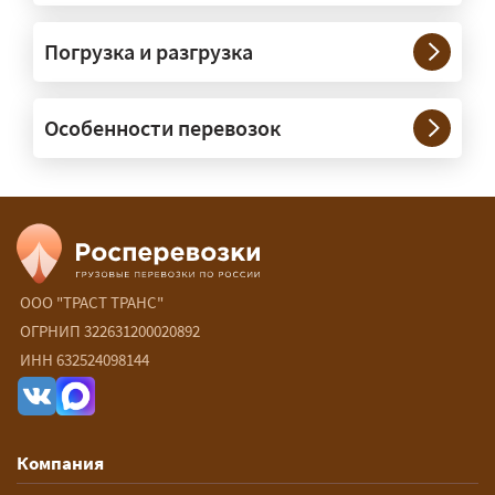
Нужны ли машины прикрытия и
Погрузка и разгрузка
сопровождение?
— При необходимости — да, и мы их
Особенности перевозок
организуем. Потребность в машинах
прикрытия зависит от габаритов
груза и маршрута; это определяется
при оформлении разрешения.
Сколько стоит перевозка
негабарита?
ООО "ТРАСТ ТРАНС"
ОГРНИП 322631200020892
— От 90 ₽/км. Точная стоимость
ИНН 632524098144
рассчитывается индивидуально:
влияют габариты и вес груза,
маршрут, необходимость
Компания
разрешений и машин