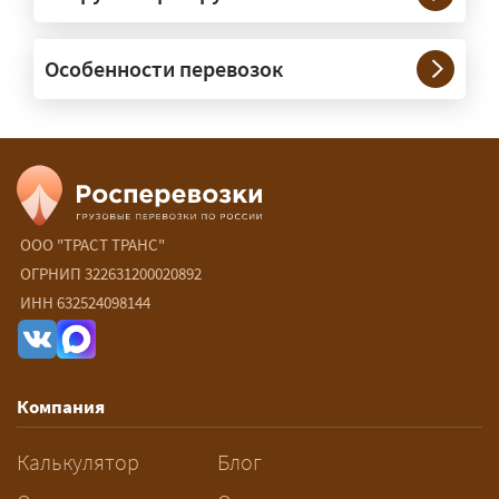
— При необходимости — да, и мы их
Особенности перевозок
организуем. Потребность в машинах
прикрытия зависит от габаритов
груза и маршрута; это определяется
при оформлении разрешения.
Сколько стоит перевозка
негабарита?
ООО "ТРАСТ ТРАНС"
ОГРНИП 322631200020892
— От 60 ₽/км. Точная стоимость
ИНН 632524098144
рассчитывается индивидуально:
влияют габариты и вес груза,
маршрут, необходимость
Компания
разрешений и машин
сопровождения.
Калькулятор
Блог