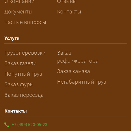
За сколько дней заказывать
О компании
Отзывы
перевозку негабарита?
Документы
Контакты
Частые вопросы
— Заранее: только оформление
спецразрешения занимает 2–10
рабочих дней. Оставьте заявку
Услуги
заблаговременно — логист
Грузоперевозки
Заказ
рассчитает маршрут и запустит
рефрижератора
подготовку документов.
Заказ газели
Заказ камаза
Попутный груз
Негабаритный груз
Заказ фуры
Заказ переезда
Контакты
+7 (499) 520-05-23