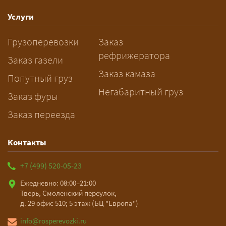
спецразрешения занимает 2–10
рабочих дней. Оставьте заявку
Услуги
заблаговременно — логист
Грузоперевозки
Заказ
рассчитает маршрут и запустит
рефрижератора
подготовку документов.
Заказ газели
Заказ камаза
Попутный груз
Негабаритный груз
Заказ фуры
Заказ переезда
Контакты
+7 (499) 520-05-23
Ежедневно: 08:00–21:00
Тверь, Смоленский переулок,
д. 29 офис 510; 5 этаж (БЦ "Европа")
info@rosperevozki.ru