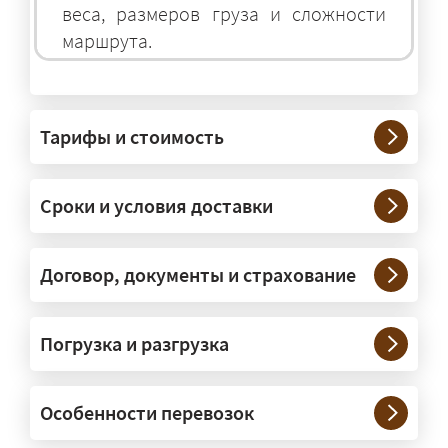
веса, размеров груза и сложности
маршрута.
На чём перевозят негабаритные
грузы?
Тарифы и стоимость
— На тралах и низкорамниках —
платформах, рассчитанных на
Сроки и условия доставки
крупногабаритную технику и
конструкции. Транспорт подбираем
под конкретные размеры и вес груза.
Договор, документы и страхование
Нужны ли машины прикрытия и
Погрузка и разгрузка
сопровождение?
— При необходимости — да, и мы их
Особенности перевозок
организуем. Потребность в машинах
прикрытия зависит от габаритов