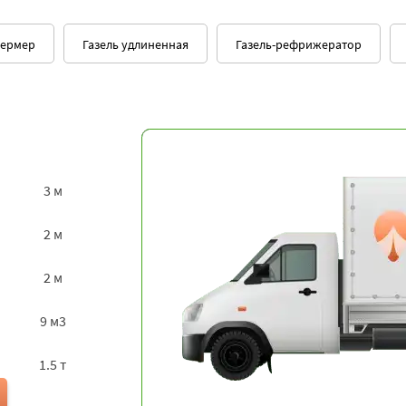
5
114129
139491
211350
25362
фермер
Газель удлиненная
Газель-рефрижератор
9450
11550
17500
21000
7938
9702
14700
17640
5
23193
28347
42950
51540
3 м
17415
21285
32250
38700
2 м
5
47871
58509
88650
106380
2 м
4563
5577
8450
10140
9 м3
4968
6072
9200
11040
1.5 т
5
57429
70191
106350
127620