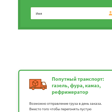
Тула - Дмитров
6625
Тула - Екатеринбург
4822
Тула - Геленджик
3357
Тула - Ханты-Мансийск
6610
Тула - Ижевск
3632
Тула - Йошкар-Ола
2337
Попутный транспорт:
Тула - Иваново
11950
газель, фура, камаз,
рефрижератор
Тула - Калининград
3517
Возможно отправление груза в день заказа.
Тула - Калуга
2650
Вместо того чтобы перегонять пустую