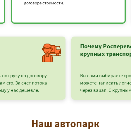
договоре стоимости.
5
26703
32637
49450
59340
0
27000
33000
50000
60000
0
30996
37884
57400
68880
Почему Росперев
0
38556
47124
71400
85680
крупных транспо
7344
8976
13600
16320
по грузу по договору
Вы сами выбираете срок
5319
6501
9850
11820
ам его. За счет потока
можете написать логи
му у нас дешевле.
через вацап. С крупным
5
14337
17523
26550
31860
5
39825
48675
73750
88500
Наш автопарк
5
31671
38709
58650
70380