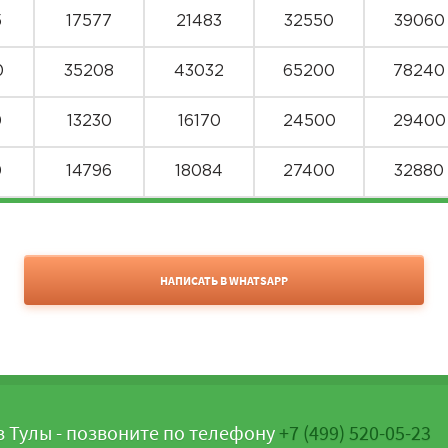
5
17577
21483
32550
39060
0
35208
43032
65200
78240
0
13230
16170
24500
29400
0
14796
18084
27400
32880
0
17226
21054
31900
38280
8856
10824
16400
19680
НАПИСАТЬ В WHATSAPP
+7 (499) 520-05-23
0
22572
27588
41800
50160
5
50193
61347
92950
111540
0
18414
22506
34100
40920
з Тулы - позвоните по телефону
+7 (499) 520-05-23