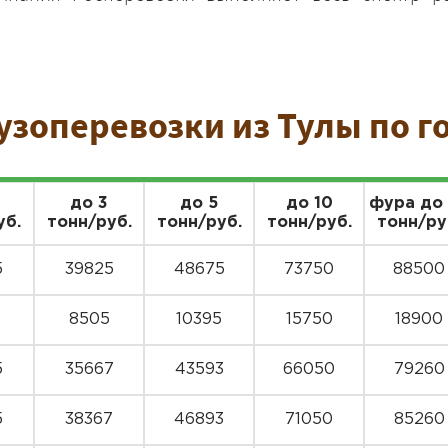
узоперевозки из Тулы по г
до 3
до 5
до 10
фура до
уб.
тонн/руб.
тонн/руб.
тонн/руб.
тонн/ру
5
39825
48675
73750
88500
8505
10395
15750
18900
5
35667
43593
66050
79260
5
38367
46893
71050
85260