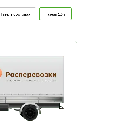
0
10000
14000
18000
Газель бортовая
Газель 1,5 т
6000
10000
14000
6000
10000
14000
8000
12000
16000
8000
12000
16000
10000
14000
18000
6000
10000
14000
6000
10000
14000
10000
14000
18000