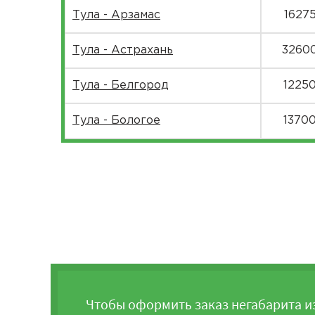
Тула - Арзамас
1627
Тула - Астрахань
3260
Тула - Белгород
1225
Тула - Бологое
1370
Тула - Боровичи
1595
Тула - Брянск
8200
Тула - Чебоксары
2090
Тула - Челябинск
4647
Тула - Череповец
1705
Чтобы оформить заказ негабарита и