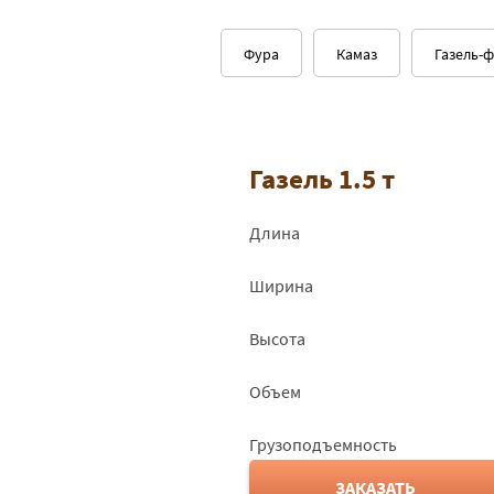
Тула - Красноярск
10567
Фура
Камаз
Газель-
Тула - Курск
8750
Тула - Липецк
7350
Газель 1.5 т
Тула - Луга
2147
Длина
Тула - Великие Луки
16125
Ширина
Тула - Магнитогорск
4432
Высота
Тула - Малоярославец
4225
Объем
Тула - Москва
4600
Грузоподъемность
Тула - Мурманск
5317
ЗАКАЗАТЬ