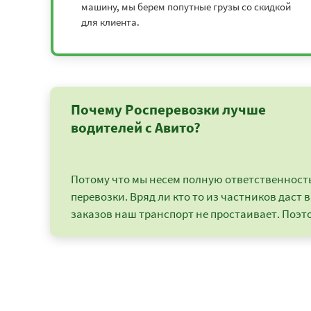
машину, мы берем попутные грузы со скидкой
Тула - Казань
2472
для клиента.
Тула - Кингисепп
2500
Тула - Киров
2870
Почему Росперевозки лучше
Тула - Кисловодск
3570
водителей с Авито?
Тула - Клин
6800
Потому что мы несем полную ответственность 
Тула - Коломна
4925
перевозки. Вряд ли кто то из частников даст в
заказов наш транспорт не простаивает. Поэто
Тула - Кострома
1327
Тула - Красная Поляна
3687
Тула - Краснодар
2932