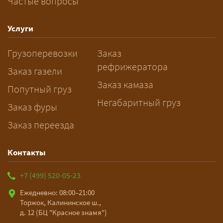
Частые вопросы
— Заранее: только оформление
спецразрешения занимает 2–10
рабочих дней. Оставьте заявку
Услуги
заблаговременно — логист
Грузоперевозки
Заказ
рассчитает маршрут и запустит
рефрижератора
подготовку документов.
Заказ газели
Заказ камаза
Попутный груз
Негабаритный груз
Заказ фуры
Заказ переезда
Контакты
+7 (499) 520-05-23
Ежедневно: 08:00–21:00
Торжок, Калининское ш.,
д. 12 (БЦ "Красное знамя")