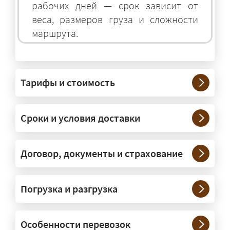
рабочих дней — срок зависит от
веса, размеров груза и сложности
маршрута.
На чём перевозят негабаритные
грузы?
Тарифы и стоимость
— На тралах и низкорамниках —
платформах, рассчитанных на
Сроки и условия доставки
крупногабаритную технику и
конструкции. Транспорт подбираем
под конкретные размеры и вес груза.
Договор, документы и страхование
Нужны ли машины прикрытия и
Погрузка и разгрузка
сопровождение?
— При необходимости — да, и мы их
Особенности перевозок
организуем. Потребность в машинах