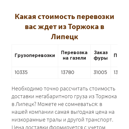
Какая стоимость перевозки
вас ждет из Торжока в
Липецк
Перевозка
Заказ
Грузоперевозки
Перее
на газели
фуры
10335
13780
31005
13780
Необходимо точно рассчитать стоимость
доставки негабаритного груза из Торжока
в Липецк? Можете не сомневаться: в
нашей компании самая выгодная цена на
низкорамные тралы и другой транспорт.
Цена доставки формируется с учетом