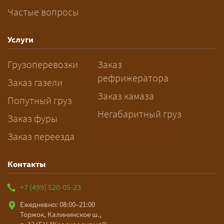
Частые вопросы
— Заранее: только оформление
спецразрешения занимает 2–10
рабочих дней. Оставьте заявку
Услуги
заблаговременно — логист
Грузоперевозки
Заказ
рассчитает маршрут и запустит
рефрижератора
подготовку документов.
Заказ газели
Заказ камаза
Попутный груз
Негабаритный груз
Заказ фуры
Заказ переезда
Контакты
+7 (499) 520-05-23
Ежедневно: 08:00–21:00
Торжок, Калининское ш.,