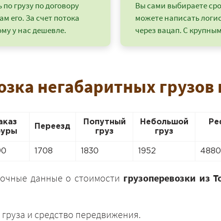
по грузу по договору
Вы сами выбираете срок
ам его. За счет потока
можете написать логи
му у нас дешевле.
через вацап. С крупным
озка негабаритных грузов 
аказ
Попутный
Небольшой
Ре
Переезд
уры
груз
груз
90
1708
1830
1952
4880
+7 (499) 520-05-23
точные данные о стоимости
грузоперевозки из Т
 груза и средство передвижения.