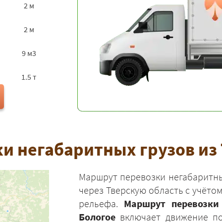
2 м
2 м
9 м3
1.5 т
и негабаритных грузов из 
Маршрут перевозки негабаритны
через Тверскую область с учёто
рельефа.
Маршрут перевозки
Бологое
включает движение по