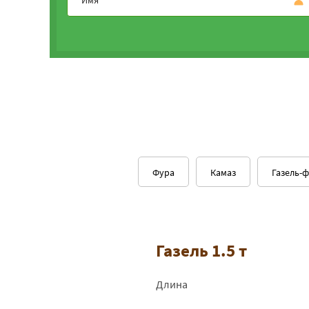
Фура
Камаз
Газель-
Газель 1.5 т
Длина