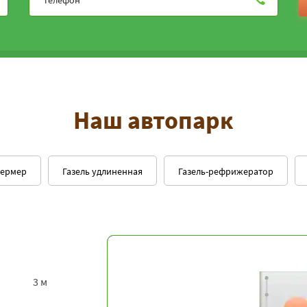
Наш автопарк
фермер
Газель удлиненная
Газель-рефрижератор
3 м