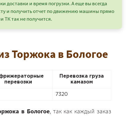
и доставки и время погрузки. А еще вы всегда
сту и получить отчет по движению машины прямо
и ТК так не получится.
из Торжока в Бологое
фрижераторные
Перевозка груза
перевозки
камазом
7320
оржока в Бологое
, так как каждый заказ