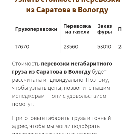
из Саратова в Вологду
Перевозка
Заказ
Грузоперевозки
Перее
на газели
фуры
17670
23560
53010
23560
Стоимость
перевозки негабаритного
груза из Саратова в Вологду
будет
рассчитана индивидуально. Поэтому,
чтобы узнать цены, позвоните нашим
менеджерам — они с удовольствием
помогут.
Приготовьте габариты груза и точный
адрес, чтобы мы могли подобрать
подходящую технику и выстроить