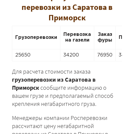
перевозки из Саратова в
Приморск
Перевозка
Заказ
Грузоперевозки
Пере
на газели
фуры
25650
34200
76950
3420
Для расчета стоимости заказа
грузоперевозки из Саратова в
Приморск
сообщите информацию о
вашем грузе и предполагаемый способ
крепления негабаритного груза.
Менеджеры компании Росперевозки
рассчитают цену негабаритной
перевозки из Саратова в Приморск в