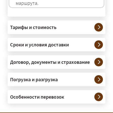
маршрута.
На чём перевозят негабаритные
грузы?
Тарифы и стоимость
— На тралах и низкорамниках —
платформах, рассчитанных на
Сроки и условия доставки
крупногабаритную технику и
конструкции. Транспорт подбираем
под конкретные размеры и вес груза.
Договор, документы и страхование
Нужны ли машины прикрытия и
Погрузка и разгрузка
сопровождение?
— При необходимости — да, и мы их
Особенности перевозок
организуем. Потребность в машинах
прикрытия зависит от габаритов
груза и маршрута; это определяется