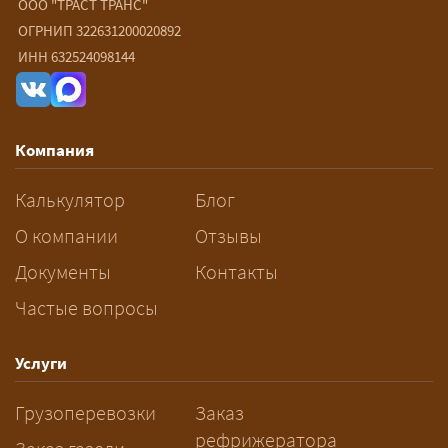
негабарита?
ООО "ТРАСТ ТРАНС"
ОГРНИП 322631200020892
— От 60 ₽/км. Точная стоимость
ИНН 632524098144
рассчитывается индивидуально:
влияют габариты и вес груза,
маршрут, необходимость
Компания
разрешений и машин
сопровождения.
Калькулятор
Блог
За сколько дней заказывать
О компании
Отзывы
перевозку негабарита?
Документы
Контакты
Частые вопросы
— Заранее: только оформление
спецразрешения занимает 2–10
рабочих дней. Оставьте заявку
Услуги
заблаговременно — логист
Грузоперевозки
Заказ
рассчитает маршрут и запустит
рефрижератора
подготовку документов.