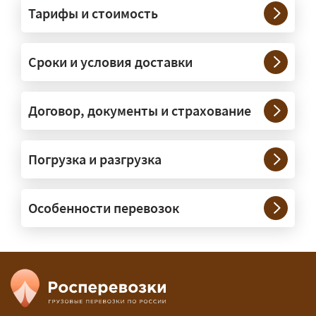
Тарифы и стоимость
— На тралах и низкорамниках —
платформах, рассчитанных на
Сроки и условия доставки
крупногабаритную технику и
конструкции. Транспорт подбираем
под конкретные размеры и вес груза.
Договор, документы и страхование
Нужны ли машины прикрытия и
Погрузка и разгрузка
сопровождение?
— При необходимости — да, и мы их
Особенности перевозок
организуем. Потребность в машинах
прикрытия зависит от габаритов
груза и маршрута; это определяется
при оформлении разрешения.
Сколько стоит перевозка