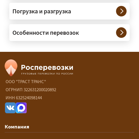
Нужны ли машины прикрытия и
Погрузка и разгрузка
сопровождение?
— При необходимости — да, и мы их
Особенности перевозок
организуем. Потребность в машинах
прикрытия зависит от габаритов
груза и маршрута; это определяется
при оформлении разрешения.
Сколько стоит перевозка
негабарита?
ООО "ТРАСТ ТРАНС"
ОГРНИП 322631200020892
— От 60 ₽/км. Точная стоимость
ИНН 632524098144
рассчитывается индивидуально:
влияют габариты и вес груза,
маршрут, необходимость
Компания
разрешений и машин
сопровождения.