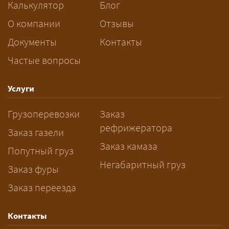
Калькулятор
Блог
За сколько дней заказывать
О компании
Отзывы
перевозку негабарита?
Документы
Контакты
Частые вопросы
— Заранее: только оформление
спецразрешения занимает 2–10
рабочих дней. Оставьте заявку
Услуги
заблаговременно — логист
Грузоперевозки
Заказ
рассчитает маршрут и запустит
рефрижератора
подготовку документов.
Заказ газели
Заказ камаза
Попутный груз
Негабаритный груз
Заказ фуры
Заказ переезда
Контакты