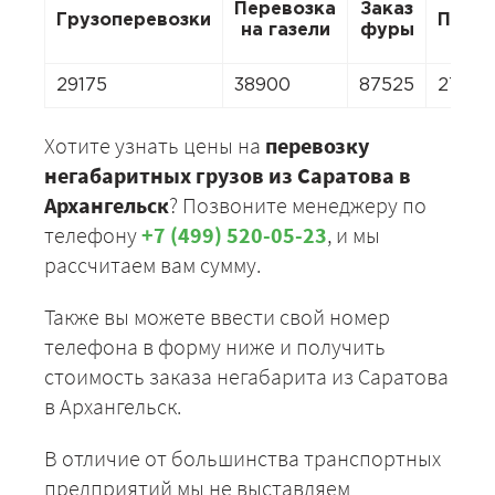
Перевозка
Заказ
Грузоперевозки
Пере
на газели
фуры
29175
38900
87525
27230
Хотите узнать цены на
перевозку
негабаритных грузов из Саратова в
Архангельск
? Позвоните менеджеру по
телефону
+7 (499) 520-05-23
, и мы
рассчитаем вам сумму.
Также вы можете ввести свой номер
телефона в форму ниже и получить
стоимость заказа негабарита из Саратова
в Архангельск.
В отличие от большинства транспортных
предприятий мы не выставляем