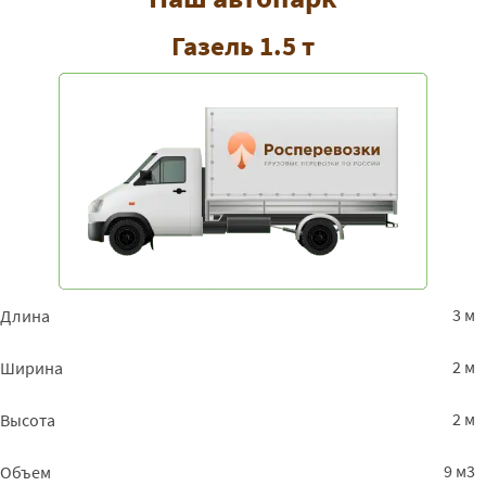
Газель 1.5 т
3 м
Длина
2 м
Ширина
2 м
Высота
9 м3
Объем