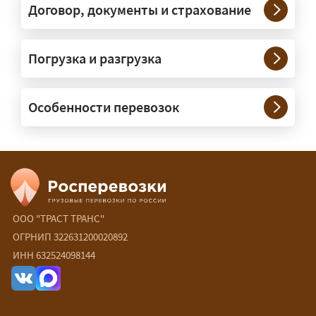
под конкретные размеры и вес груза.
Договор, документы и страхование
Нужны ли машины прикрытия и
Погрузка и разгрузка
сопровождение?
— При необходимости — да, и мы их
Особенности перевозок
организуем. Потребность в машинах
прикрытия зависит от габаритов
груза и маршрута; это определяется
при оформлении разрешения.
Сколько стоит перевозка
негабарита?
ООО "ТРАСТ ТРАНС"
ОГРНИП 322631200020892
— От 60 ₽/км. Точная стоимость
ИНН 632524098144
рассчитывается индивидуально:
влияют габариты и вес груза,
маршрут, необходимость