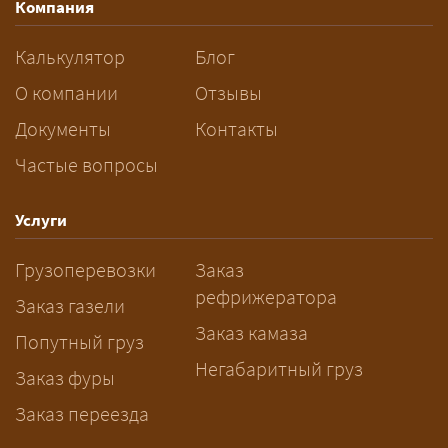
Компания
разрешений и машин
сопровождения.
Калькулятор
Блог
За сколько дней заказывать
О компании
Отзывы
перевозку негабарита?
Документы
Контакты
Частые вопросы
— Заранее: только оформление
спецразрешения занимает 2–10
рабочих дней. Оставьте заявку
Услуги
заблаговременно — логист
Грузоперевозки
Заказ
рассчитает маршрут и запустит
рефрижератора
подготовку документов.
Заказ газели
Заказ камаза
Попутный груз
Негабаритный груз
Заказ фуры
Заказ переезда