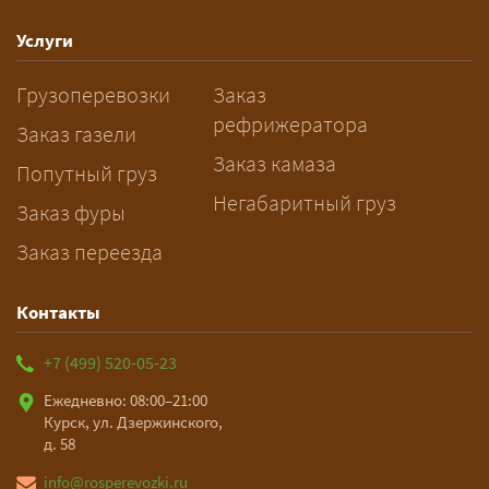
спецразрешения занимает 2–10
рабочих дней. Оставьте заявку
Услуги
заблаговременно — логист
Грузоперевозки
Заказ
рассчитает маршрут и запустит
рефрижератора
подготовку документов.
Заказ газели
Заказ камаза
Попутный груз
Негабаритный груз
Заказ фуры
Заказ переезда
Контакты
+7 (499) 520-05-23
Ежедневно: 08:00–21:00
Курск, ул. Дзержинского,
д. 58
info@rosperevozki.ru