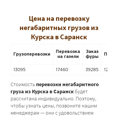
Цена на перевозку
негабаритных грузов из
Курска в Саранск
Перевозка
Заказ
Грузоперевозки
Перее
на газели
фуры
13095
17460
39285
12222
Стоимость
перевозки негабаритного
груза из Курска в Саранск
будет
рассчитана индивидуально. Поэтому,
чтобы узнать цены, позвоните нашим
менеджерам — они с удовольствием