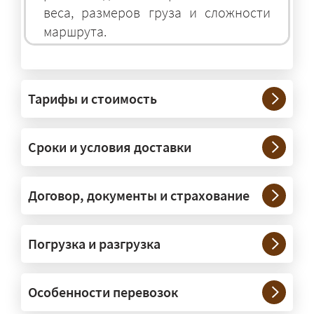
веса, размеров груза и сложности
маршрута.
На чём перевозят негабаритные
грузы?
Тарифы и стоимость
— На тралах и низкорамниках —
платформах, рассчитанных на
Сроки и условия доставки
крупногабаритную технику и
конструкции. Транспорт подбираем
под конкретные размеры и вес груза.
Договор, документы и страхование
Нужны ли машины прикрытия и
Погрузка и разгрузка
сопровождение?
— При необходимости — да, и мы их
Особенности перевозок
организуем. Потребность в машинах