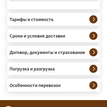
На чём перевозят негабаритные
грузы?
Тарифы и стоимость
— На тралах и низкорамниках —
платформах, рассчитанных на
Сроки и условия доставки
крупногабаритную технику и
конструкции. Транспорт подбираем
под конкретные размеры и вес груза.
Договор, документы и страхование
Нужны ли машины прикрытия и
Погрузка и разгрузка
сопровождение?
— При необходимости — да, и мы их
Особенности перевозок
организуем. Потребность в машинах
прикрытия зависит от габаритов
груза и маршрута; это определяется
при оформлении разрешения.