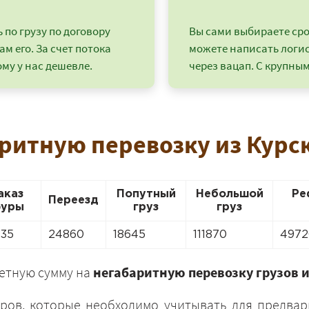
по грузу по договору
Вы сами выбираете срок
ам его. За счет потока
можете написать логи
му у нас дешевле.
через вацап. С крупным
ритную перевозку из Курс
аказ
Попутный
Небольшой
Ре
Переезд
уры
груз
груз
+7 (499) 520-05-23
935
24860
18645
111870
4972
ретную сумму на
негабаритную перевозку грузов и
ров, которые необходимо учитывать для предвар