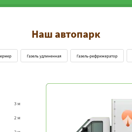
Наш автопарк
фермер
Газель удлиненная
Газель-рефрижератор
3 м
2 м
2 м