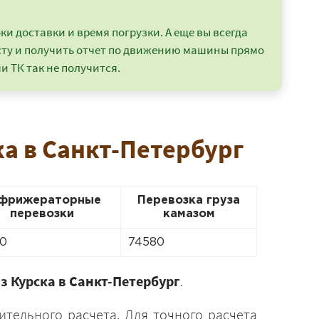
и доставки и время погрузки. А еще вы всегда
сту и получить отчет по движению машины прямо
и ТК так не получится.
ка в Санкт-Петербург
фрижераторные
Перевозка груза
перевозки
камазом
0
74580
з Курска в Санкт-Петербург
.
ительного расчета. Для точного расчета