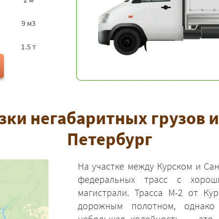
9 м3
1.5 т
ки негабаритных грузов из
Петербург
На участке между Курском и Са
федеральных трасс с хоро
магистрали. Трасса М-2 от Ку
дорожным полотном, однако 
небольшая колейность — это 