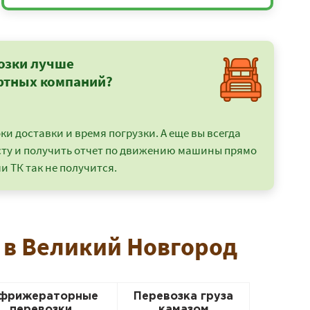
озки лучше
ртных компаний?
и доставки и время погрузки. А еще вы всегда
сту и получить отчет по движению машины прямо
и ТК так не получится.
а в Великий Новгород
фрижераторные
Перевозка груза
перевозки
камазом