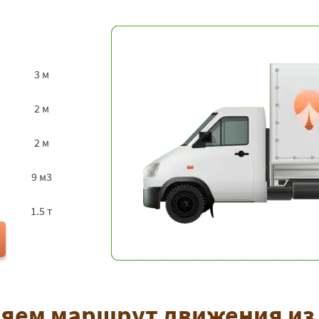
3 м
2 м
2 м
9 м3
1.5 т
ляем маршрут движения из 