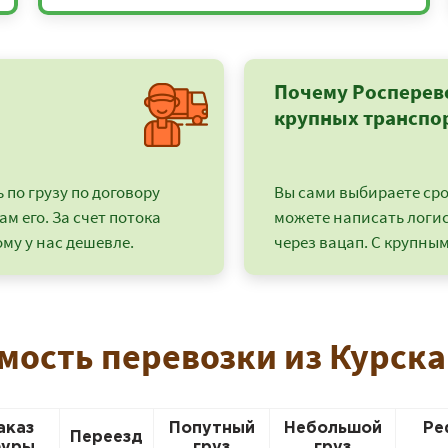
Почему Росперев
крупных транспо
по грузу по договору
Вы сами выбираете срок
ам его. За счет потока
можете написать логи
му у нас дешевле.
через вацап. С крупным
+7 (499) 520-05-23
мость перевозки из Курск
аказ
Попутный
Небольшой
Ре
Переезд
уры
груз
груз