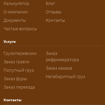
сопровождения.
Калькулятор
Блог
За сколько дней заказывать
О компании
Отзывы
перевозку негабарита?
Документы
Контакты
Частые вопросы
— Заранее: только оформление
спецразрешения занимает 2–10
рабочих дней. Оставьте заявку
Услуги
заблаговременно — логист
Грузоперевозки
Заказ
рассчитает маршрут и запустит
рефрижератора
подготовку документов.
Заказ газели
Заказ камаза
Попутный груз
Негабаритный груз
Заказ фуры
Заказ переезда
Контакты