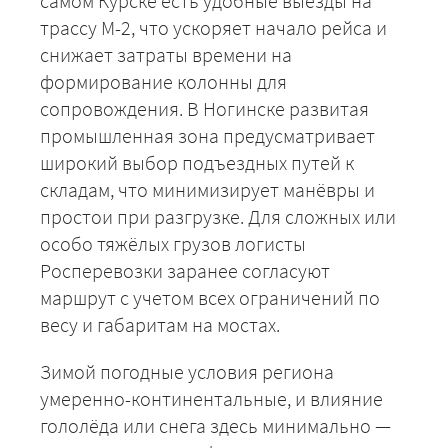
самом Курске есть удобные выезды на
трассу М-2, что ускоряет начало рейса и
+7 (499) 520-05-23
снижает затраты времени на
формирование колонны для
сопровождения. В Ногинске развитая
промышленная зона предусматривает
широкий выбор подъездных путей к
складам, что минимизирует манёвры и
простои при разгрузке. Для сложных или
особо тяжёлых грузов логисты
Росперевозки заранее согласуют
маршрут с учетом всех ограничений по
ЗАКАЗАТЬ
весу и габаритам на мостах.
Зимой погодные условия региона
умеренно-континентальные, и влияние
гололёда или снега здесь минимально —