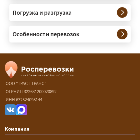
Нужны ли машины прикрытия и
Погрузка и разгрузка
сопровождение?
— При необходимости — да, и мы их
Особенности перевозок
организуем. Потребность в машинах
прикрытия зависит от габаритов
груза и маршрута; это определяется
при оформлении разрешения.
Сколько стоит перевозка
негабарита?
ООО "ТРАСТ ТРАНС"
ОГРНИП 322631200020892
— От 90 ₽/км. Точная стоимость
ИНН 632524098144
рассчитывается индивидуально:
влияют габариты и вес груза,
маршрут, необходимость
Компания
разрешений и машин