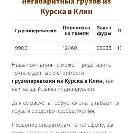
негабаритных грузов из
Курска в Клин
Перевозка
Заказ
Грузоперевозки
Пере
на газели
фуры
9900
12460
28035
12460
Наша компания не может представить
точные данные о стоимости
грузоперевозки из Курска в Клин
, так
как каждый заказ индивидуален.
Для её расчёта требуется знать габариты
груза и средство передвижения.
Позвонив операторам по телефону, вы
можете узнать стоимость перевозки, а