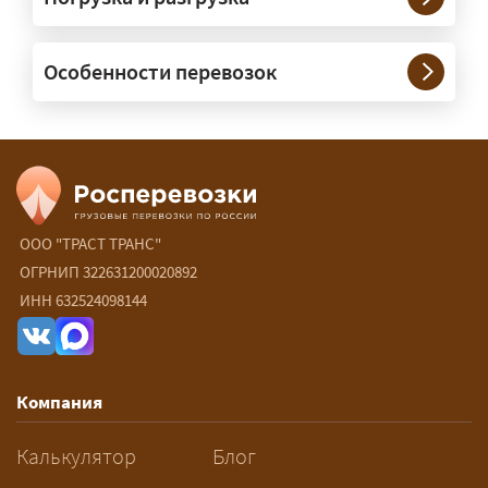
— При необходимости — да, и мы их
Особенности перевозок
организуем. Потребность в машинах
прикрытия зависит от габаритов
груза и маршрута; это определяется
при оформлении разрешения.
Сколько стоит перевозка
негабарита?
ООО "ТРАСТ ТРАНС"
ОГРНИП 322631200020892
— От 60 ₽/км. Точная стоимость
ИНН 632524098144
рассчитывается индивидуально:
влияют габариты и вес груза,
маршрут, необходимость
Компания
разрешений и машин
сопровождения.
Калькулятор
Блог