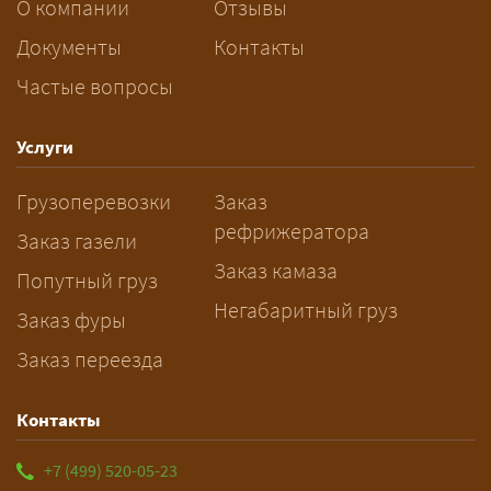
За сколько дней заказывать
О компании
Отзывы
перевозку негабарита?
Документы
Контакты
Частые вопросы
— Заранее: только оформление
спецразрешения занимает 2–10
рабочих дней. Оставьте заявку
Услуги
заблаговременно — логист
Грузоперевозки
Заказ
рассчитает маршрут и запустит
рефрижератора
подготовку документов.
Заказ газели
Заказ камаза
Попутный груз
Негабаритный груз
Заказ фуры
Заказ переезда
Контакты
+7 (499) 520-05-23