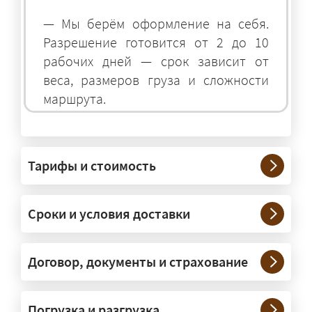
— Мы берём оформление на себя.
Разрешение готовится от 2 до 10
рабочих дней — срок зависит от
веса, размеров груза и сложности
маршрута.
На чём перевозят негабаритные
грузы?
Тарифы и стоимость
— На тралах и низкорамниках —
платформах, рассчитанных на
Сроки и условия доставки
крупногабаритную технику и
конструкции. Транспорт подбираем
под конкретные размеры и вес груза.
Договор, документы и страхование
Нужны ли машины прикрытия и
Погрузка и разгрузка
сопровождение?