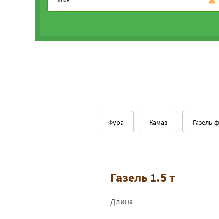
Фура
Камаз
Газель-
Газель 1.5 т
Длина