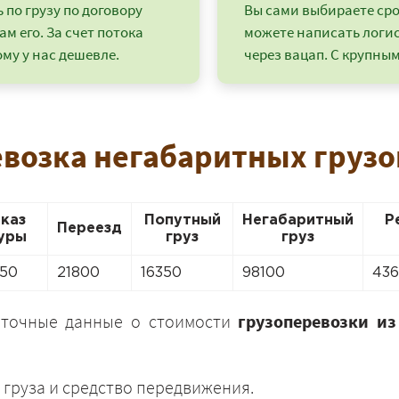
по грузу по договору
Вы сами выбираете срок
ам его. За счет потока
можете написать логи
му у нас дешевле.
через вацап. С крупным
евозка негабаритных грузов
аказ
Попутный
Негабаритный
Р
Переезд
уры
груз
груз
50
21800
16350
98100
43
+7 (499) 520-05-23
 точные данные о стоимости
грузоперевозки из
 груза и средство передвижения.