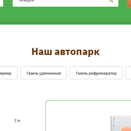
Наш автопарк
фермер
Газель удлиненная
Газель-рефрижератор
3 м