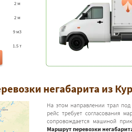
2 м
2 м
9 м3
1.5 т
ревозки негабарита из Кур
На этом направлении трал под
рейс требует согласования ма
сопровождается машиной прикр
Маршрут перевозки негабарита