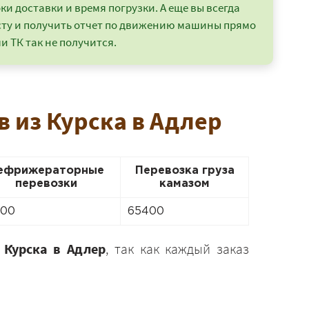
и доставки и время погрузки. А еще вы всегда
сту и получить отчет по движению машины прямо
и ТК так не получится.
 из Курска в Адлер
ефрижераторные
Перевозка груза
перевозки
камазом
600
65400
 Курска в Адлер
, так как каждый заказ