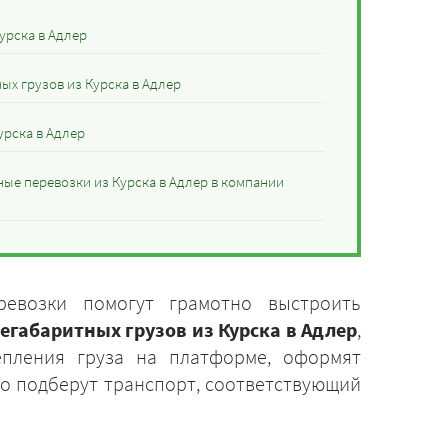
урска в Адлер
ых грузов из Курска в Адлер
урска в Адлер
ые перевозки из Курска в Адлер в компании
ревозки помогут грамотно выстроить
егабаритных грузов из Курска в Адлер
,
епления груза на платформе, оформят
ро подберут транспорт, соответствующий