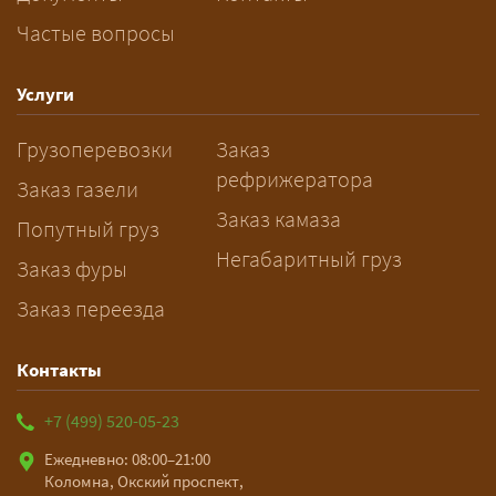
Частые вопросы
— Заранее: только оформление
спецразрешения занимает 2–10
рабочих дней. Оставьте заявку
Услуги
заблаговременно — логист
Грузоперевозки
Заказ
рассчитает маршрут и запустит
рефрижератора
подготовку документов.
Заказ газели
Заказ камаза
Попутный груз
Негабаритный груз
Заказ фуры
Заказ переезда
Контакты
+7 (499) 520-05-23
Ежедневно: 08:00–21:00
Коломна, Окский проспект,