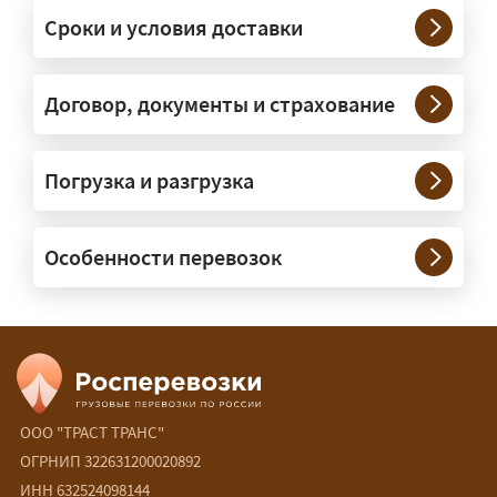
платформах, рассчитанных на
Сроки и условия доставки
крупногабаритную технику и
конструкции. Транспорт подбираем
под конкретные размеры и вес груза.
Договор, документы и страхование
Нужны ли машины прикрытия и
Погрузка и разгрузка
сопровождение?
— При необходимости — да, и мы их
Особенности перевозок
организуем. Потребность в машинах
прикрытия зависит от габаритов
груза и маршрута; это определяется
при оформлении разрешения.
Сколько стоит перевозка
негабарита?
ООО "ТРАСТ ТРАНС"
ОГРНИП 322631200020892
— От 90 ₽/км. Точная стоимость
ИНН 632524098144