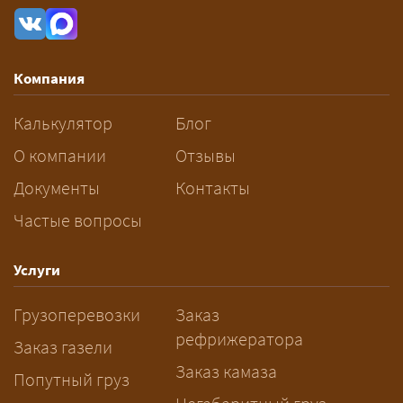
рассчитывается индивидуально:
влияют габариты и вес груза,
маршрут, необходимость
Компания
разрешений и машин
сопровождения.
Калькулятор
Блог
За сколько дней заказывать
О компании
Отзывы
перевозку негабарита?
Документы
Контакты
Частые вопросы
— Заранее: только оформление
спецразрешения занимает 2–10
рабочих дней. Оставьте заявку
Услуги
заблаговременно — логист
Грузоперевозки
Заказ
рассчитает маршрут и запустит
рефрижератора
подготовку документов.
Заказ газели
Заказ камаза
Попутный груз