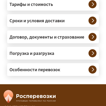
Тарифы и стоимость
— На тралах и низкорамниках —
платформах, рассчитанных на
Сроки и условия доставки
крупногабаритную технику и
конструкции. Транспорт подбираем
под конкретные размеры и вес груза.
Договор, документы и страхование
Нужны ли машины прикрытия и
Погрузка и разгрузка
сопровождение?
— При необходимости — да, и мы их
Особенности перевозок
организуем. Потребность в машинах
прикрытия зависит от габаритов
груза и маршрута; это определяется
при оформлении разрешения.
Сколько стоит перевозка