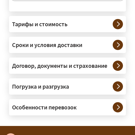
На чём перевозят негабаритные
грузы?
Тарифы и стоимость
— На тралах и низкорамниках —
платформах, рассчитанных на
Сроки и условия доставки
крупногабаритную технику и
конструкции. Транспорт подбираем
под конкретные размеры и вес груза.
Договор, документы и страхование
Нужны ли машины прикрытия и
Погрузка и разгрузка
сопровождение?
— При необходимости — да, и мы их
Особенности перевозок
организуем. Потребность в машинах
прикрытия зависит от габаритов
груза и маршрута; это определяется
при оформлении разрешения.