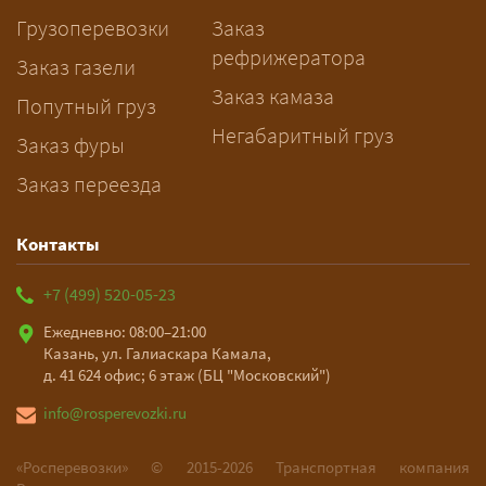
заблаговременно — логист
Грузоперевозки
Заказ
рассчитает маршрут и запустит
рефрижератора
подготовку документов.
Заказ газели
Заказ камаза
Попутный груз
Негабаритный груз
Заказ фуры
Заказ переезда
Контакты
+7 (499) 520-05-23
Ежедневно: 08:00–21:00
Казань, ул. Галиаскара Камала,
д. 41 624 офис; 6 этаж (БЦ "Московский")
info@rosperevozki.ru
«Росперевозки» ©
2015-2026
Транспортная компания