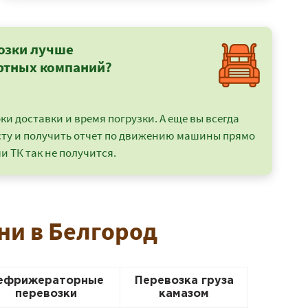
озки лучше
ртных компаний?
и доставки и время погрузки. А еще вы всегда
сту и получить отчет по движению машины прямо
и ТК так не получится.
ни в Белгород
ефрижераторные
Перевозка груза
перевозки
камазом