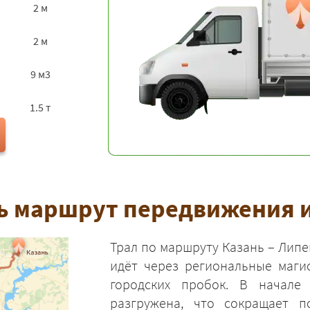
2 м
2 м
9 м3
1.5 т
 маршрут передвижения и
Трал по маршруту Казань – Липе
идёт через региональные маги
городских пробок. В начале
разгружена, что сокращает п