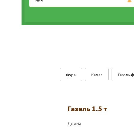
Фура
Камаз
Газель-
Газель 1.5 т
Длина