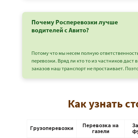
Почему Росперевозки лучше
водителей с Авито?
Потому что мы несем полную ответственность 
перевозки. Вряд ли кто то из частников даст в
заказов наш транспорт не простаивает. Поэто
Как узнать с
Перевозка на
З
Грузоперевозки
газели
ф