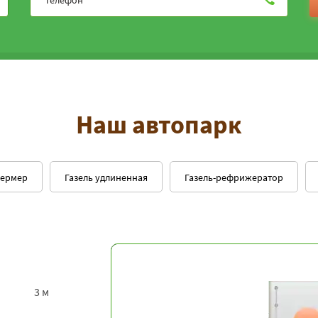
Наш автопарк
фермер
Газель удлиненная
Газель-рефрижератор
3 м