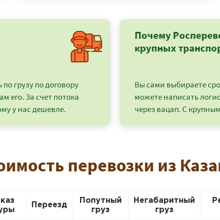
Почему Росперев
крупных транспо
по грузу по договору
Вы сами выбираете срок
ам его. За счет потока
можете написать логи
му у нас дешевле.
через вацап. С крупным
+7 (499) 520-05-23
тоимость перевозки из Каза
аказ
Попутный
Негабаритный
Р
Переезд
уры
груз
груз