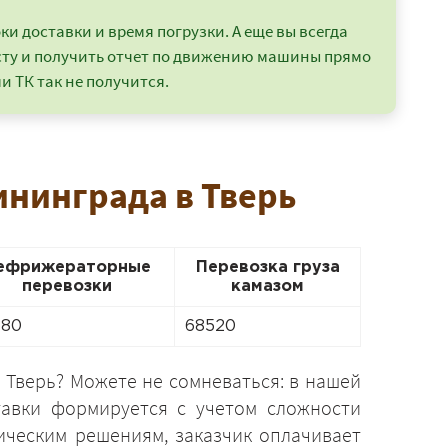
и доставки и время погрузки. А еще вы всегда
сту и получить отчет по движению машины прямо
и ТК так не получится.
ининграда в Тверь
ефрижераторные
Перевозка груза
перевозки
камазом
680
68520
 Тверь? Можете не сомневаться: в нашей
тавки формируется с учетом сложности
ическим решениям, заказчик оплачивает