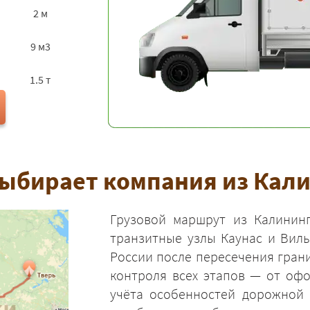
2 м
9 м3
1.5 т
ыбирает компания из Кали
Грузовой маршрут из Калининг
транзитные узлы Каунас и Вил
России после пересечения грани
контроля всех этапов — от оф
учёта особенностей дорожной 