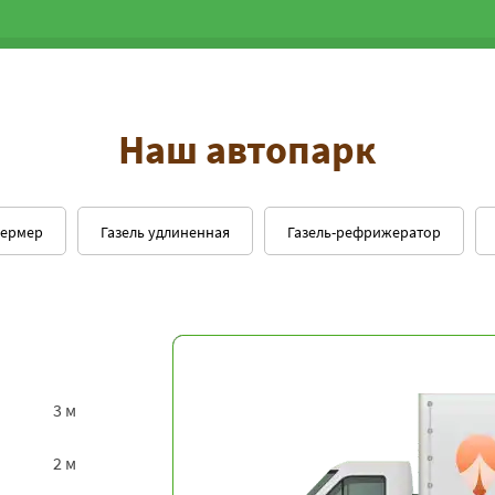
Наш автопарк
фермер
Газель удлиненная
Газель-рефрижератор
3 м
2 м