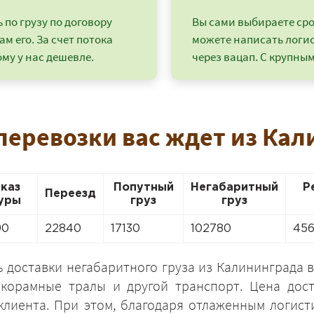
по грузу по договору
Вы сами выбираете срок
ам его. За счет потока
можете написать логи
му у нас дешевле.
через вацап. С крупным
перевозки вас ждет из Кал
аказ
Попутный
Негабаритный
Р
Переезд
уры
груз
груз
+7 (499) 520-05-23
90
22840
17130
102780
45
 доставки негабаритного груза из Калининграда в
корамные тралы и другой транспорт. Цена дос
клиента. При этом, благодаря отлаженным логист