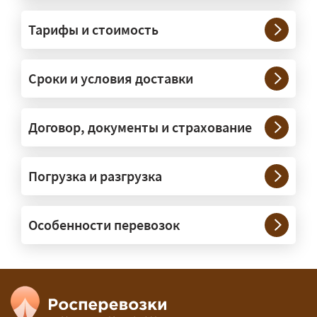
грузы?
Тарифы и стоимость
— На тралах и низкорамниках —
платформах, рассчитанных на
Сроки и условия доставки
крупногабаритную технику и
конструкции. Транспорт подбираем
под конкретные размеры и вес груза.
Договор, документы и страхование
Нужны ли машины прикрытия и
Погрузка и разгрузка
сопровождение?
— При необходимости — да, и мы их
Особенности перевозок
организуем. Потребность в машинах
прикрытия зависит от габаритов
груза и маршрута; это определяется
при оформлении разрешения.