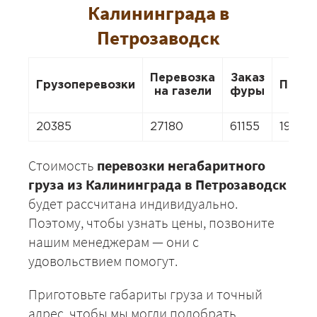
Калининграда в
Петрозаводск
Перевозка
Заказ
Грузоперевозки
Перее
на газели
фуры
20385
27180
61155
19026
Стоимость
перевозки негабаритного
груза из Калининграда в Петрозаводск
будет рассчитана индивидуально.
Поэтому, чтобы узнать цены, позвоните
нашим менеджерам — они с
удовольствием помогут.
Приготовьте габариты груза и точный
адрес, чтобы мы могли подобрать