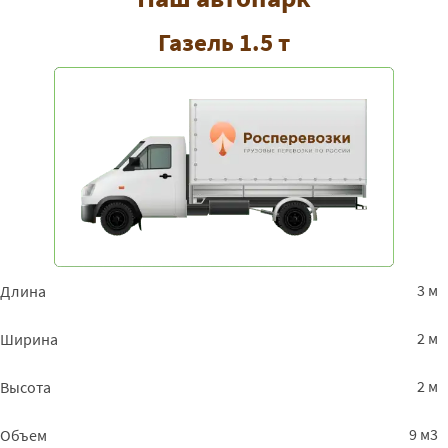
Газель 1.5 т
3 м
Длина
2 м
Ширина
2 м
Высота
9 м3
Объем