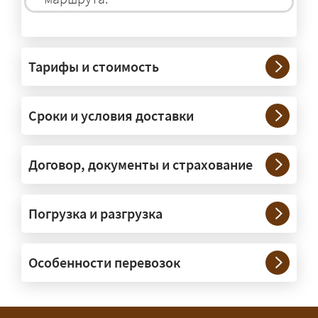
На чём перевозят негабаритные
грузы?
Тарифы и стоимость
— На тралах и низкорамниках —
платформах, рассчитанных на
Сроки и условия доставки
крупногабаритную технику и
конструкции. Транспорт подбираем
под конкретные размеры и вес груза.
Договор, документы и страхование
Нужны ли машины прикрытия и
Погрузка и разгрузка
сопровождение?
— При необходимости — да, и мы их
Особенности перевозок
организуем. Потребность в машинах
прикрытия зависит от габаритов
груза и маршрута; это определяется