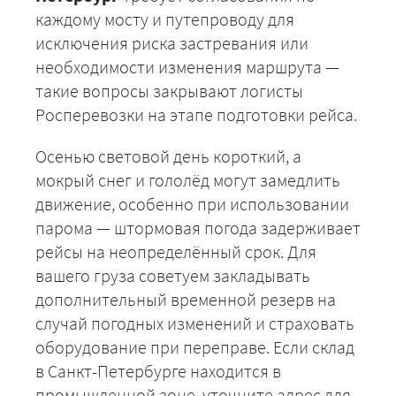
каждому мосту и путепроводу для
исключения риска застревания или
необходимости изменения маршрута —
такие вопросы закрывают логисты
Росперевозки на этапе подготовки рейса.
+7 (499) 520-05-23
Осенью световой день короткий, а
мокрый снег и гололёд могут замедлить
движение, особенно при использовании
парома — штормовая погода задерживает
рейсы на неопределённый срок. Для
вашего груза советуем закладывать
дополнительный временной резерв на
случай погодных изменений и страховать
оборудование при переправе. Если склад
в Санкт-Петербурге находится в
ЗАКАЗАТЬ
промышленной зоне, уточните адрес для