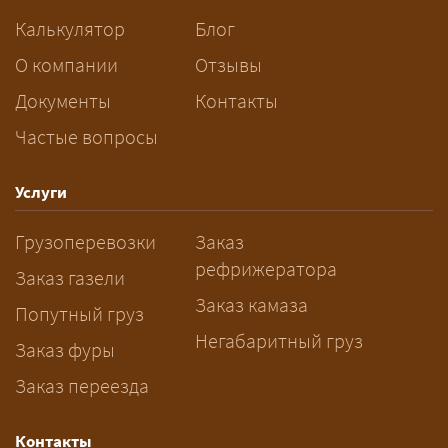
сопровождения.
Калькулятор
Блог
За сколько дней заказывать
О компании
Отзывы
перевозку негабарита?
Документы
Контакты
Частые вопросы
— Заранее: только оформление
спецразрешения занимает 2–10
рабочих дней. Оставьте заявку
Услуги
заблаговременно — логист
Грузоперевозки
Заказ
рассчитает маршрут и запустит
рефрижератора
подготовку документов.
Заказ газели
Заказ камаза
Попутный груз
Негабаритный груз
Заказ фуры
Заказ переезда
Контакты