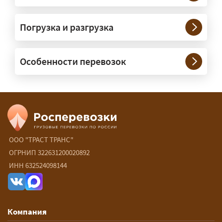
Нужны ли машины прикрытия и
Погрузка и разгрузка
сопровождение?
— При необходимости — да, и мы их
Особенности перевозок
организуем. Потребность в машинах
прикрытия зависит от габаритов
груза и маршрута; это определяется
при оформлении разрешения.
Сколько стоит перевозка
негабарита?
ООО "ТРАСТ ТРАНС"
ОГРНИП 322631200020892
— От 90 ₽/км. Точная стоимость
ИНН 632524098144
рассчитывается индивидуально:
влияют габариты и вес груза,
маршрут, необходимость
Компания
разрешений и машин