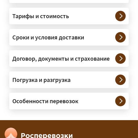
На чём перевозят негабаритные
грузы?
Тарифы и стоимость
— На тралах и низкорамниках —
платформах, рассчитанных на
Сроки и условия доставки
крупногабаритную технику и
конструкции. Транспорт подбираем
под конкретные размеры и вес груза.
Договор, документы и страхование
Нужны ли машины прикрытия и
Погрузка и разгрузка
сопровождение?
— При необходимости — да, и мы их
Особенности перевозок
организуем. Потребность в машинах
прикрытия зависит от габаритов
груза и маршрута; это определяется
при оформлении разрешения.