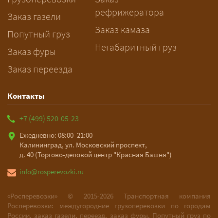
рассчитает маршрут и запустит
рефрижератора
подготовку документов.
Заказ газели
Заказ камаза
Попутный груз
Негабаритный груз
Заказ фуры
Заказ переезда
Контакты
+7 (499) 520-05-23
Ежедневно: 08:00–21:00
Калининград, ул. Московский проспект,
д. 40 (Торгово-деловой центр "Красная Башня")
info@rosperevozki.ru
«Росперевозки» ©
2015-2026
Транспортная компания
Росперевозки: междугородние грузоперевозки по городам
России, заказ газели, переезд, заказ фуры. Попутный груз по